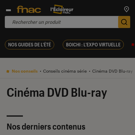
Trouv
De
NOS GUIDES DE L'ÉTÉ
BOICHI : L'EXPO VIRTUELLE
Nos conseils
Conseils cinéma série
Cinéma DVD Blu-ray
Cinéma DVD Blu-ray
Nos derniers contenus