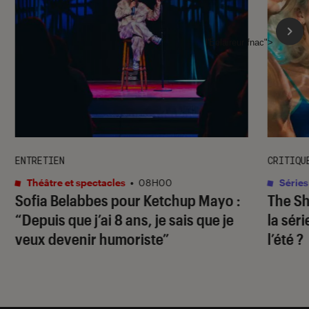
l'Éclaireur fnac">
ENTRETIEN
CRITIQU
Théâtre et spectacles
•
08H00
Séries
Sofia Belabbes pour
Ketchup Mayo
:
The S
“Depuis que j’ai 8 ans, je sais que je
la sér
veux devenir humoriste”
l’été ?