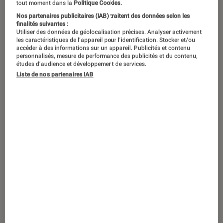
tout moment dans la
Politique Cookies.
Nos partenaires publicitaires (IAB) traitent des données selon les
Pour leur 51e cérémonie les César ont
finalités suivantes :
Utiliser des données de géolocalisation précises. Analyser activement
largement récompensé le cinéma
les caractéristiques de l’appareil pour l’identification. Stocker et/ou
d’auteur français. « L’attachement »
accéder à des informations sur un appareil. Publicités et contenu
personnalisés, mesure de performance des publicités et du contenu,
repart avec le César du meilleur film, à
études d’audience et développement de services.
Liste de nos partenaires IAB
l’issue d’une édition brillamment
orchestrée par Benjamin Lavernhe,
mais sans réelle surprise côté
palmarès.
Introduction
Ce jeudi 26 février avait lieu, au cœur de
l’Olympia, la 51e cérémonie des
César
.
Présentée par Benjamin Lavernhe – impeccable
maître de cérémonie aussi touchant que