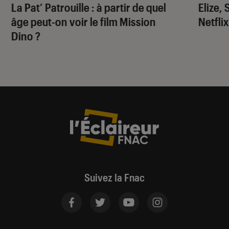
La Pat’ Patrouille
: à partir de quel
Elize,
âge peut-on voir le film
Mission
Netflix
Dino
?
Suivez la Fnac