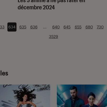
décembre 2024
33
634
635
636
...
640
645
655
680
730
3529
cles