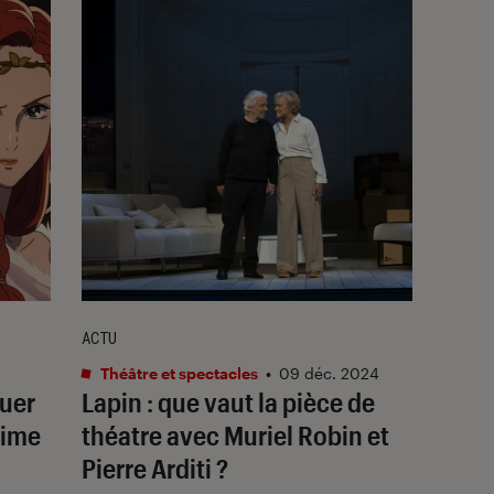
ACTU
Théâtre et spectacles
•
09 déc. 2024
nuer
Lapin
: que vaut la pièce de
nime
théatre avec Muriel Robin et
Pierre Arditi ?