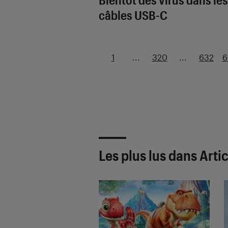
câbles USB-C
1
...
320
...
632
6
Les plus lus dans Arti