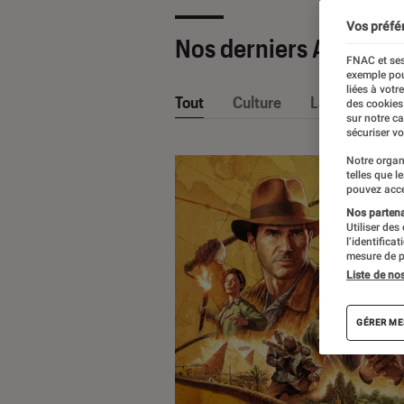
Vos préfé
Nos derniers Articles
FNAC et ses
exemple pou
liées à votr
Tout
Culture
La Claque Fna
des cookies
sur notre c
sécuriser vo
Notre organ
telles que l
pouvez acce
Nos partenai
Utiliser des
l’identifica
mesure de p
Liste de no
GÉRER ME