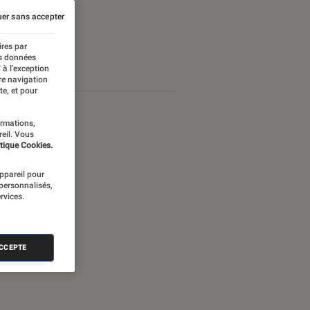
er sans accepter
ires par
es données
 à l’exception
re navigation
te, et pour
ormations,
reil. Vous
tique Cookies.
appareil pour
 personnalisés,
rvices.
ACCEPTE