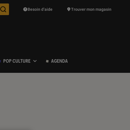
Besoin d’aide
Trouver mon magasin
Des suggestions de produits vont vous être proposées pendant vo
POP CULTURE
AGENDA