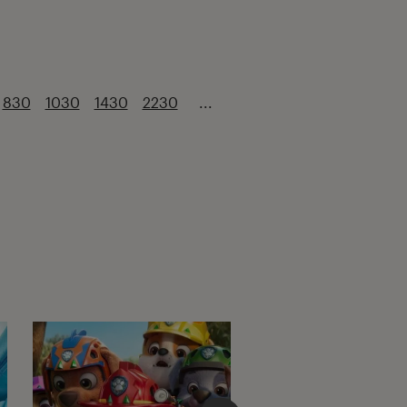
830
1030
1430
2230
...