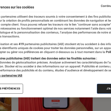
Continu
rences sur les cookies
 partenaires utilisent des traceurs soumis à votre consentement à des fins publicita
r la création de profils personnalisés en combinant les données de navigation et l
e compte client. Vous pouvez refuser les traceurs via le lien "continuer sans accepter"
c
Nos conseils
Pop Culture
Tech
 nécessaires au fonctionnement optimal de nos services notamment l’aide dans vot
atalogue et la personnalisation des contenus, l’analyse des performances de notre si
s transactions.
isation et ses
419
partenaires publicitaires (IAB) stockent et/ou accèdent à des inf
es identifiants uniques de cookies pour traiter les données personnelles, sur un appa
pter ou gérer vos préférences en cliquant ci-dessous ou à tout moment dans la
Poli
res publicitaires (IAB) traitent des données selon les finalités suivantes :
 données de géolocalisation précises. Analyser activement les caractéristiques de l’
tion. Stocker et/ou accéder à des informations sur un appareil. Publicités et contenu
erformance des publicités et du contenu, études d’audience et développement de se
s partenaires IAB
S PRÉFÉRENCES
J'