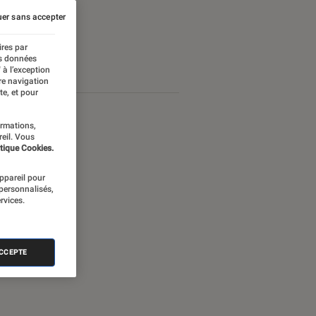
er sans accepter
ires par
es données
 à l’exception
re navigation
te, et pour
ormations,
reil. Vous
tique Cookies.
appareil pour
 personnalisés,
rvices.
ACCEPTE