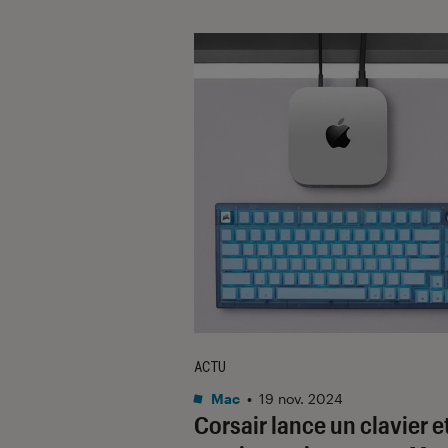
ACTU
Mac
•
19 nov. 2024
Corsair lance un clavier e