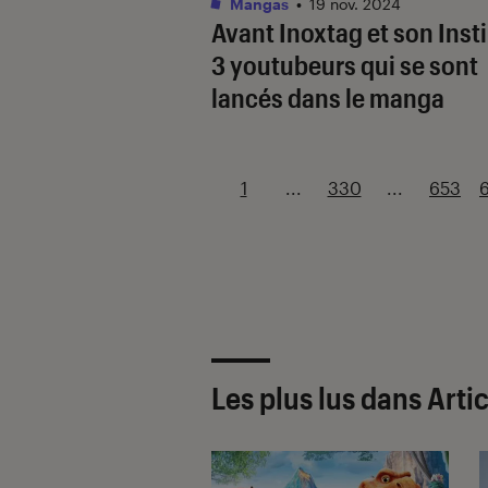
Mangas
•
19 nov. 2024
Avant Inoxtag et son
Inst
3 youtubeurs qui se sont
lancés dans le manga
1
...
330
...
653
Les plus lus dans Arti