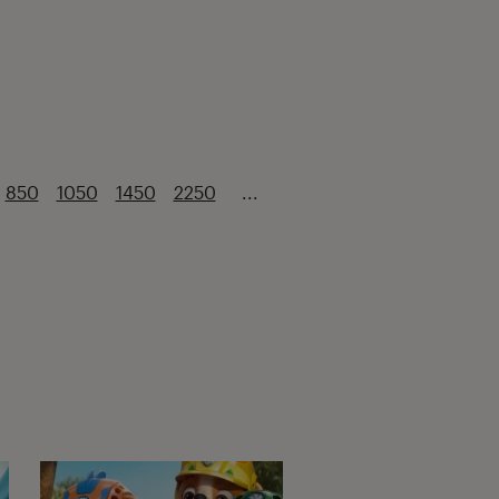
850
1050
1450
2250
...