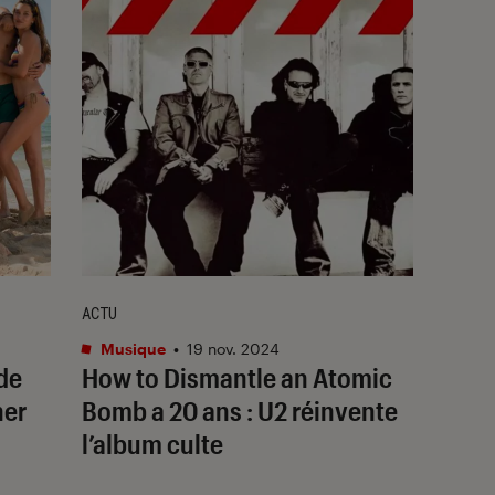
ACTU
Musique
•
19 nov. 2024
 de
How to Dismantle an Atomic
ner
Bomb
a 20 ans : U2 réinvente
l’album culte