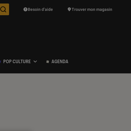
Besoin d’aide
Trouver mon magasin
Des suggestions de produits vont vous être proposées pendant vo
POP CULTURE
AGENDA