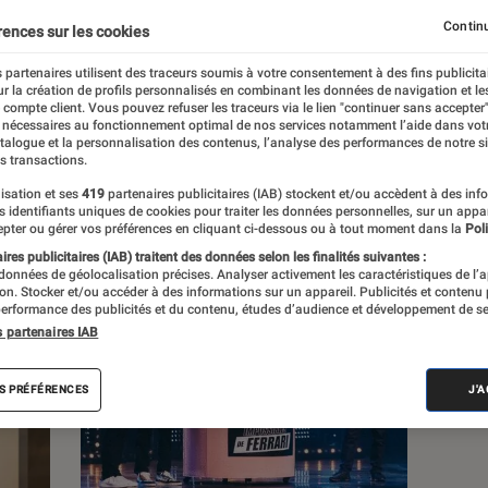
Continu
rences sur les cookies
 partenaires utilisent des traceurs soumis à votre consentement à des fins publicita
r la création de profils personnalisés en combinant les données de navigation et l
e compte client. Vous pouvez refuser les traceurs via le lien "continuer sans accepter"
c
Nos conseils
Pop Culture
Tech
 nécessaires au fonctionnement optimal de nos services notamment l’aide dans vot
atalogue et la personnalisation des contenus, l’analyse des performances de notre si
s transactions.
isation et ses
419
partenaires publicitaires (IAB) stockent et/ou accèdent à des inf
es identifiants uniques de cookies pour traiter les données personnelles, sur un appa
pter ou gérer vos préférences en cliquant ci-dessous ou à tout moment dans la
Poli
res publicitaires (IAB) traitent des données selon les finalités suivantes :
 données de géolocalisation précises. Analyser activement les caractéristiques de l’
tion. Stocker et/ou accéder à des informations sur un appareil. Publicités et contenu
erformance des publicités et du contenu, études d’audience et développement de se
s partenaires IAB
S PRÉFÉRENCES
J'