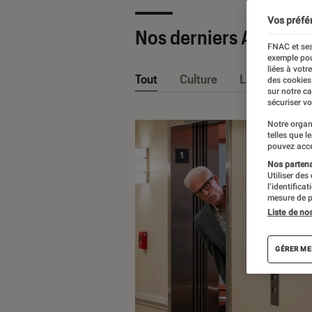
Vos préfé
Nos derniers Articles
FNAC et ses
exemple pou
liées à votr
Tout
Culture
La Claque Fna
des cookies
sur notre c
sécuriser vo
Notre organ
telles que l
pouvez acce
Nos partenai
Utiliser des
l’identifica
mesure de p
Liste de no
GÉRER ME