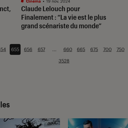
Cinéma
•
19 nov. 2024
inct
,
Claude Lelouch pour
Finalement
: “La vie est le plus
grand scénariste du monde”
654
655
656
657
...
660
665
675
700
750
3528
cles