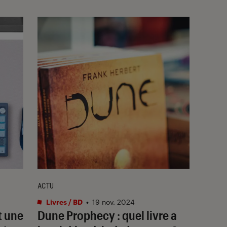
ACTU
Livres / BD
•
19 nov. 2024
t une
Dune Prophecy
: quel livre a