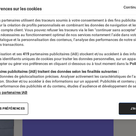
Continu
rences sur les cookies
 partenaires utilisent des traceurs soumis à votre consentement à des fins publicita
r la création de profils personnalisés en combinant les données de navigation et l
e compte client. Vous pouvez refuser les traceurs via le lien "continuer sans accepter"
c
Nos conseils
Pop Culture
Tech
 nécessaires au fonctionnement optimal de nos services notamment l’aide dans vot
atalogue et la personnalisation des contenus, l’analyse des performances de notre si
s transactions.
isation et ses
419
partenaires publicitaires (IAB) stockent et/ou accèdent à des inf
es identifiants uniques de cookies pour traiter les données personnelles, sur un appa
pter ou gérer vos préférences en cliquant ci-dessous ou à tout moment dans la
Poli
res publicitaires (IAB) traitent des données selon les finalités suivantes :
 données de géolocalisation précises. Analyser activement les caractéristiques de l’
tion. Stocker et/ou accéder à des informations sur un appareil. Publicités et contenu
erformance des publicités et du contenu, études d’audience et développement de se
s partenaires IAB
S PRÉFÉRENCES
J'