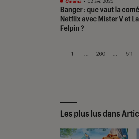
Cinéma
•
02 avr. 2025
Banger
: que vaut la com
Netflix avec Mister V et L
Felpin ?
1
...
260
...
511
Les plus lus dans Arti