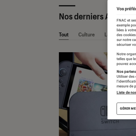
Vos préfé
Nos derniers Articles
FNAC et ses
exemple pou
liées à votr
Tout
Culture
La Claque Fna
des cookies
sur notre c
sécuriser vo
Notre organ
telles que l
pouvez acce
Nos partenai
Utiliser des
l’identifica
mesure de p
Liste de no
GÉRER ME