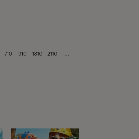
710
910
1310
2110
...