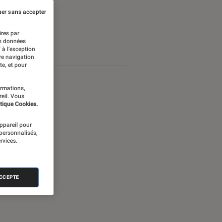
er sans accepter
ires par
es données
 à l’exception
re navigation
te, et pour
ormations,
reil. Vous
tique Cookies.
appareil pour
 personnalisés,
rvices.
ACCEPTE