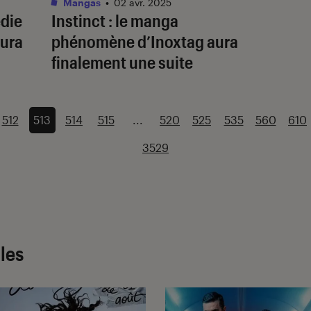
Mangas
•
02 avr. 2025
édie
Instinct
: le manga
aura
phénomène d’Inoxtag aura
finalement une suite
512
513
514
515
...
520
525
535
560
610
3529
cles