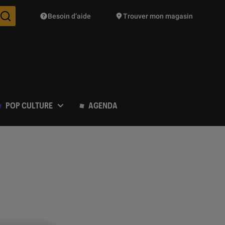
Besoin d’aide
Trouver mon magasin
Des suggestions de produits vont vous être proposées pendant vo
POP CULTURE
AGENDA