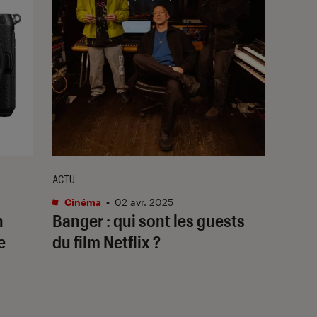
ACTU
Cinéma
•
02 avr. 2025
n
Banger
: qui sont les
guests
e
du film Netflix ?