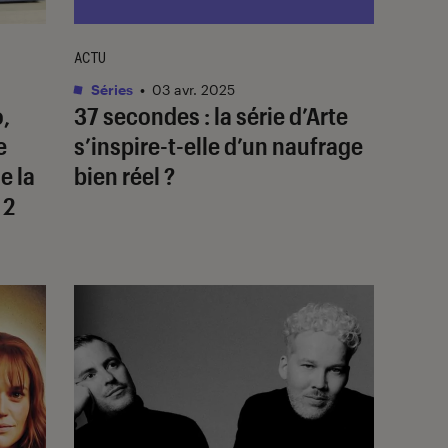
ACTU
Séries
•
03 avr. 2025
o,
37 secondes
: la série d’Arte
e
s’inspire-t-elle d’un naufrage
e la
bien réel ?
 2