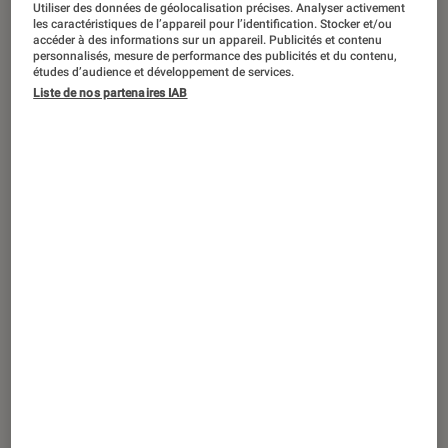
ACTU
Utiliser des données de géolocalisation précises. Analyser activement
les caractéristiques de l’appareil pour l’identification. Stocker et/ou
accéder à des informations sur un appareil. Publicités et contenu
Séries
•
28 mar. 2025
personnalisés, mesure de performance des publicités et du contenu,
De parfaites demoiselles
: l’Espagne
études d’audience et développement de services.
romantique s’invite sur Netflix
Liste de nos partenaires IAB