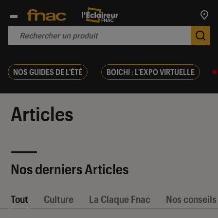
Trouv
De
NOS GUIDES DE L'ÉTÉ
BOICHI : L'EXPO VIRTUELLE
Articles
Nos derniers Articles
Tout
Culture
La Claque Fnac
Nos conseils