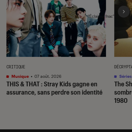
l'Éclaireur fnac">
CRITIQUE
DÉCRYPT
Musique
•
07 août. 2026
Séries
THIS & THAT
: Stray Kids gagne en
The S
assurance, sans perdre son identité
sombr
1980