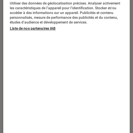
ACTU
Utiliser des données de géolocalisation précises. Analyser activement
les caractéristiques de l’appareil pour l’identification. Stocker et/ou
Cinéma
•
26 mar. 2025
accéder à des informations sur un appareil. Publicités et contenu
personnalisés, mesure de performance des publicités et du contenu,
Le combat d’Alice
: c’est quoi ce téléfilm
études d’audience et développement de services.
inédit sur la cause animale ?
Liste de nos partenaires IAB