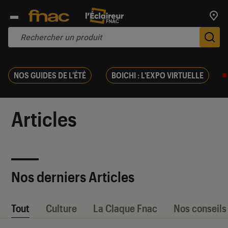
Trouv
De
NOS GUIDES DE L'ÉTÉ
BOICHI : L'EXPO VIRTUELLE
Articles
Nos derniers Articles
Tout
Culture
La Claque Fnac
Nos conseils