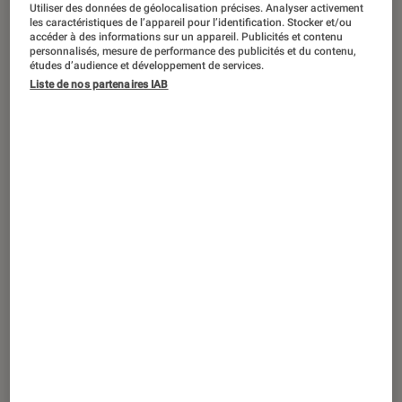
ARTICLE
Utiliser des données de géolocalisation précises. Analyser activement
les caractéristiques de l’appareil pour l’identification. Stocker et/ou
accéder à des informations sur un appareil. Publicités et contenu
Maison connectée
•
27 mar. 2024
personnalisés, mesure de performance des publicités et du contenu,
Portrait-robot de l’Airfryer, un appareil
études d’audience et développement de services.
électroménager dans l’air du temps et
Liste de nos partenaires IAB
qui cartonne