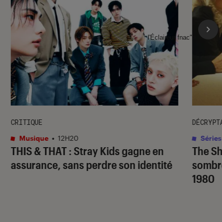
l'Éclaireur fnac">
CRITIQUE
DÉCRYPT
Musique
•
12H20
Séries
THIS & THAT
: Stray Kids gagne en
The S
assurance, sans perdre son identité
sombr
1980