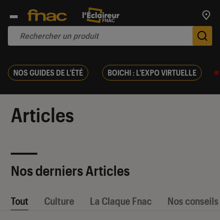
Trouv
De
NOS GUIDES DE L'ÉTÉ
BOICHI : L'EXPO VIRTUELLE
Articles
Nos derniers Articles
Tout
Culture
La Claque Fnac
Nos conseils