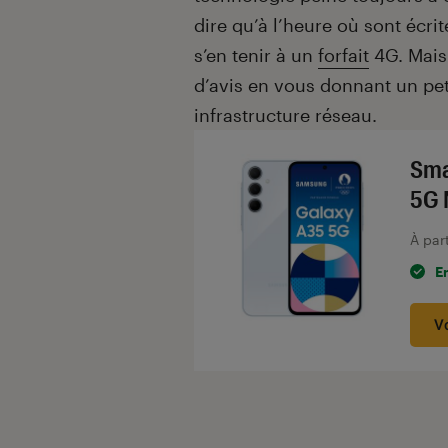
dire qu’à l’heure où sont écri
s’en tenir à un
forfait
4G. Mais
d’avis en vous donnant un pet
infrastructure réseau.
Sma
5G 
À par
E
V