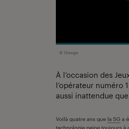
© Orange
À l’occasion des Jeu
l’opérateur numéro 1
aussi inattendue qu
Introduction
Voilà quatre ans que
la 5G
a é
technologie peine toujours à c