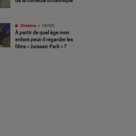
de la comédie britannique
Cinéma
•
14H25
À partir de quel âge mon
enfant peut-il regarder les
films « Jurassic Park » ?