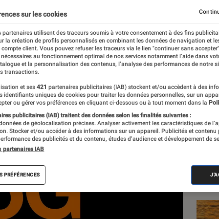
 et Sosh de la capitale 
Continu
rences sur les cookies
ent passer à la 5G
 partenaires utilisent des traceurs soumis à votre consentement à des fins publicita
r la création de profils personnalisés en combinant les données de navigation et l
e compte client. Vous pouvez refuser les traceurs via le lien "continuer sans accepter"
 nécessaires au fonctionnement optimal de nos services notamment l’aide dans vot
atalogue et la personnalisation des contenus, l’analyse des performances de notre si
s transactions.
isation et ses
421
partenaires publicitaires (IAB) stockent et/ou accèdent à des inf
es identifiants uniques de cookies pour traiter les données personnelles, sur un appa
Les
pter ou gérer vos préférences en cliquant ci-dessous ou à tout moment dans la
Poli
res publicitaires (IAB) traitent des données selon les finalités suivantes :
 données de géolocalisation précises. Analyser activement les caractéristiques de l’
tion. Stocker et/ou accéder à des informations sur un appareil. Publicités et contenu
erformance des publicités et du contenu, études d’audience et développement de se
s partenaires IAB
S PRÉFÉRENCES
J'