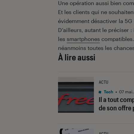
Une opération aussi bien com
Et les clients qui ne souhaite
évidemment désactiver la 5G d
D’ailleurs, autant le préciser 
les
smartphones
compatibles. 
néanmoins toutes les chances d
À lire aussi
ACTU
Tech
•
07 mai
Il a tout com
de son offre
ACTU