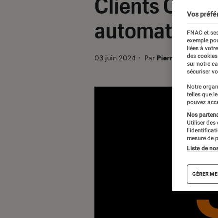
Clients Orange
Vos préfé
automatiquem
FNAC et ses
exemple pou
liées à votr
des cookies
03 juin 2024
・
Par
Pierre Crochart
sur notre c
sécuriser vo
Notre organ
telles que l
pouvez acce
Nos partenai
Utiliser des
l’identifica
mesure de p
Liste de no
GÉRER ME