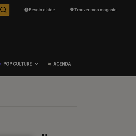
Besoin d’aide
Trouver mon magasin
Des suggestions de produits vont vous être proposées pendant vo
POP CULTURE
AGENDA