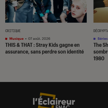
CRITIQUE
DÉCRYPT
Musique
•
07 août. 2026
Séries
THIS & THAT
: Stray Kids gagne en
The S
assurance, sans perdre son identité
sombr
1980