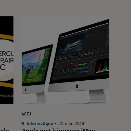
ACTU
Informatique
•
20 mar. 2019
cle
Apple met à jour ses iMac