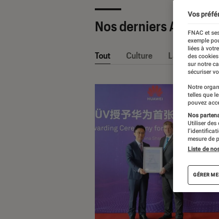
Vos préfé
Nos derniers Articles
FNAC et ses
exemple pou
liées à votr
Tout
Culture
La Claque Fna
des cookies
sur notre c
sécuriser vo
Notre organ
telles que l
pouvez acce
Nos partenai
Utiliser des
l’identifica
mesure de p
Liste de no
GÉRER ME