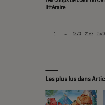
littéraire
1
...
1370
2170
2570
Les plus lus dans Arti