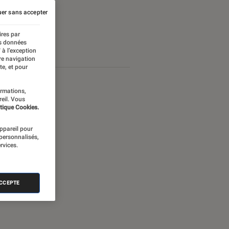
er sans accepter
ires par
es données
 à l’exception
re navigation
te, et pour
ormations,
reil. Vous
tique Cookies.
appareil pour
 personnalisés,
rvices.
ACCEPTE