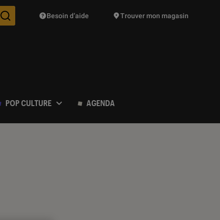
Besoin d’aide
Trouver mon magasin
Des suggestions de produits vont vous être proposées pendant vo
POP CULTURE
AGENDA