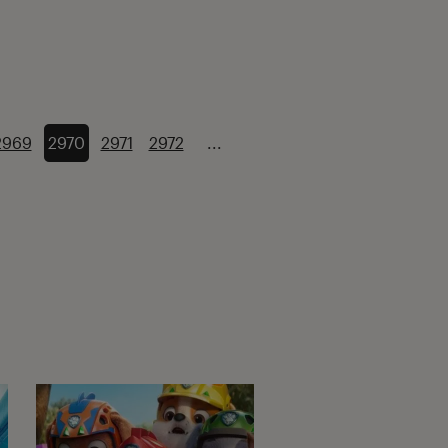
2969
2970
2971
2972
...