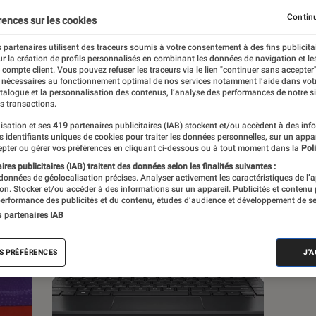
Continu
rences sur les cookies
 partenaires utilisent des traceurs soumis à votre consentement à des fins publicita
r la création de profils personnalisés en combinant les données de navigation et l
e compte client. Vous pouvez refuser les traceurs via le lien "continuer sans accepter"
c
Nos conseils
Pop Culture
Tech
 nécessaires au fonctionnement optimal de nos services notamment l’aide dans vot
atalogue et la personnalisation des contenus, l’analyse des performances de notre si
s transactions.
isation et ses
419
partenaires publicitaires (IAB) stockent et/ou accèdent à des inf
es identifiants uniques de cookies pour traiter les données personnelles, sur un appa
pter ou gérer vos préférences en cliquant ci-dessous ou à tout moment dans la
Poli
res publicitaires (IAB) traitent des données selon les finalités suivantes :
 données de géolocalisation précises. Analyser activement les caractéristiques de l’
tion. Stocker et/ou accéder à des informations sur un appareil. Publicités et contenu
erformance des publicités et du contenu, études d’audience et développement de se
s partenaires IAB
S PRÉFÉRENCES
J'