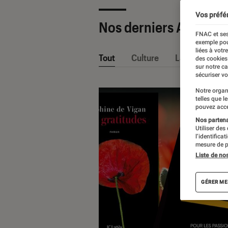
Vos préfé
Nos derniers Articles
FNAC et ses
exemple pou
liées à votr
Tout
Culture
La Claque Fna
des cookies
sur notre c
sécuriser vo
Notre organ
telles que l
pouvez acce
Nos partenai
Utiliser des
l’identifica
mesure de p
Liste de no
GÉRER ME