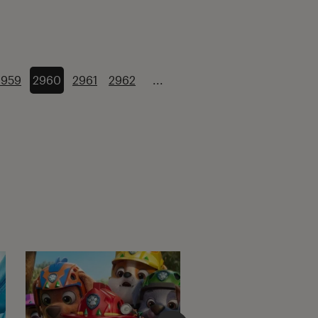
2959
2960
2961
2962
...