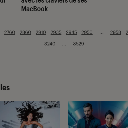
MacBook
2760
2860
2910
2935
2945
2950
...
2958
3240
...
3529
cles