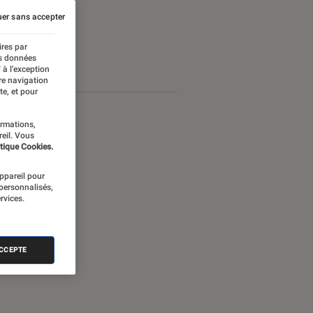
er sans accepter
ires par
es données
 à l’exception
re navigation
te, et pour
ormations,
reil. Vous
tique Cookies.
appareil pour
 personnalisés,
rvices.
ACCEPTE