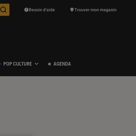
Besoin d’aide
Trouver mon magasin
Des suggestions de produits vont vous être proposées pendant vo
POP CULTURE
AGENDA