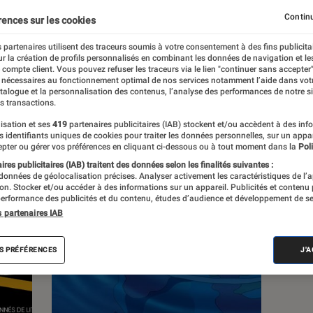
Continu
rences sur les cookies
 partenaires utilisent des traceurs soumis à votre consentement à des fins publicita
r la création de profils personnalisés en combinant les données de navigation et l
e compte client. Vous pouvez refuser les traceurs via le lien "continuer sans accepter"
c
Nos conseils
Pop Culture
Tech
 nécessaires au fonctionnement optimal de nos services notamment l’aide dans vot
atalogue et la personnalisation des contenus, l’analyse des performances de notre si
s transactions.
isation et ses
419
partenaires publicitaires (IAB) stockent et/ou accèdent à des inf
es identifiants uniques de cookies pour traiter les données personnelles, sur un appa
pter ou gérer vos préférences en cliquant ci-dessous ou à tout moment dans la
Poli
res publicitaires (IAB) traitent des données selon les finalités suivantes :
 données de géolocalisation précises. Analyser activement les caractéristiques de l’
tion. Stocker et/ou accéder à des informations sur un appareil. Publicités et contenu
erformance des publicités et du contenu, études d’audience et développement de se
s partenaires IAB
S PRÉFÉRENCES
J'