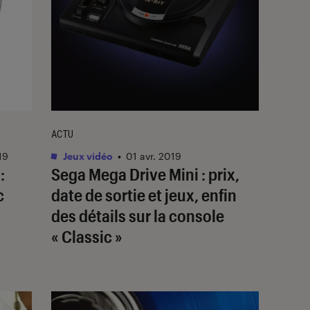
ACTU
19
Jeux vidéo
•
01 avr. 2019
:
Sega Mega Drive Mini : prix,
c
date de sortie et jeux, enfin
des détails sur la console
« Classic »