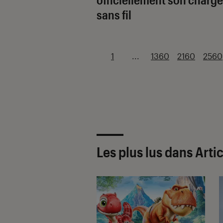
sans fil
1
...
1360
2160
2560
Les plus lus dans Arti