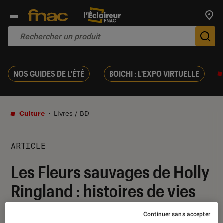
Trouv
De
NOS GUIDES DE L'ÉTÉ
BOICHI : L'EXPO VIRTUELLE
Culture
Livres / BD
ARTICLE
Les Fleurs sauvages de Holly
Ringland : histoires de vies
dans le bush australien
Continuer sans accepter