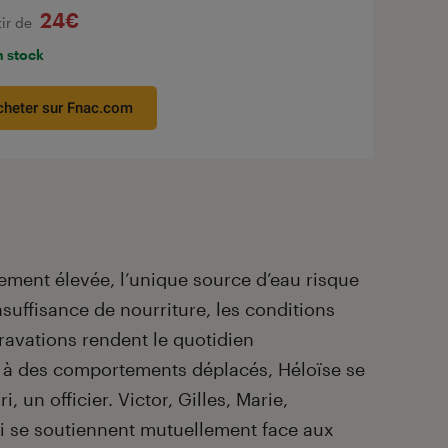
24€
tir de
n stock
cheter sur Fnac.com
ent élevée, l’unique source d’eau risque
insuffisance de nourriture, les conditions
ravations rendent le quotidien
 à des comportements déplacés, Héloïse se
, un officier. Victor, Gilles, Marie,
ui se soutiennent mutuellement face aux