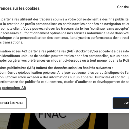
Continu
rences sur les cookies
 partenaires utilisent des traceurs soumis à votre consentement à des fins publicita
r la création de profils personnalisés en combinant les données de navigation et l
e compte client. Vous pouvez refuser les traceurs via le lien "continuer sans accepter"
 nécessaires au fonctionnement optimal de nos services notamment l’aide dans vot
atalogue et la personnalisation des contenus, l’analyse des performances de notre si
s transactions.
isation et ses
421
partenaires publicitaires (IAB) stockent et/ou accèdent à des inf
Sél
es identifiants uniques de cookies pour traiter les données personnelles, sur un appa
pter ou gérer vos préférences en cliquant ci-dessous ou à tout moment dans la
Poli
res publicitaires (IAB) traitent des données selon les finalités suivantes :
 données de géolocalisation précises. Analyser activement les caractéristiques de l’
tion. Stocker et/ou accéder à des informations sur un appareil. Publicités et contenu
erformance des publicités et du contenu, études d’audience et développement de se
s partenaires IAB
S PRÉFÉRENCES
J'