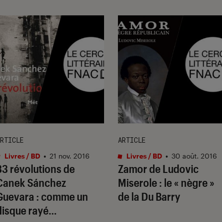
RTICLE
ARTICLE
Livres / BD
•
21 nov. 2016
Livres / BD
•
30 août. 2016
33 révolutions de
Zamor de Ludovic
Canek Sánchez
Miserole : le « nègre »
Guevara : comme un
de la Du Barry
disque rayé…