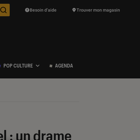
Besoin d’aide
Trouver mon magasin
Des suggestions de produits vont vous être proposées pendant vo
POP CULTURE
AGENDA
el : un drame