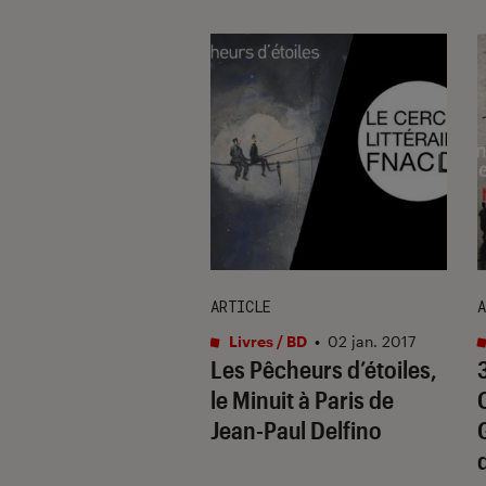
E
ARTICLE
A
s / BD
•
26 août. 2016
Livres / BD
•
02 jan. 2017
roix de bois de
Les Pêcheurs d’étoiles,
d Dorgelès,
le Minuit à Paris de
iques de la
Jean-Paul Delfino
e Guerre