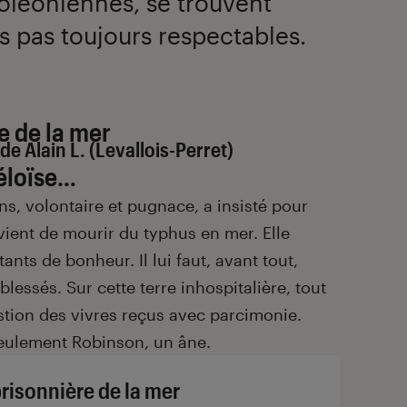
oléoniennes, se trouvent
 pas toujours respectables.
e de la mer
e Alain L. (Levallois-Perret)
Héloïse…
ans, volontaire et pugnace, a insisté pour
vient de mourir du typhus en mer. Elle
ants de bonheur. Il lui faut, avant tout,
lessés. Sur cette terre inhospitalière, tout
gestion des vivres reçus avec parcimonie.
 seulement Robinson, un âne.
prisonnière de la mer