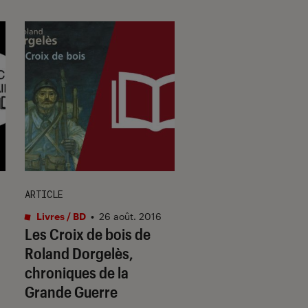
ARTICLE
ARTICLE
Livres / BD
•
26 août. 2016
Livres / BD
•
02 jan. 
Les Croix de bois de
Les Pêcheurs d’éto
Roland Dorgelès,
le Minuit à Paris d
chroniques de la
Jean-Paul Delfino
Grande Guerre