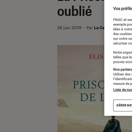
oublié
Vos préfé
FNAC et ses
exemple pou
26 juin 2019
・
Par
Le Cercle Littéraire
liées à votr
des cookies
sur notre c
sécuriser vo
Notre organ
telles que l
pouvez acce
Nos partenai
Utiliser des
l’identifica
mesure de p
Liste de no
GÉRER ME