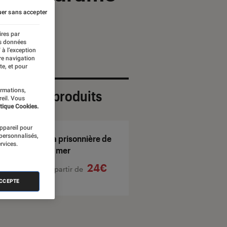
er sans accepter
ires par
es données
 à l’exception
re navigation
te, et pour
ormations,
ection de produits
reil. Vous
tique Cookies.
appareil pour
 personnalisés,
La prisonnière de
rvices.
la mer
24€
À partir de
ACCEPTE