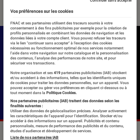
Continuer sans accepter
05 juin 2019
・
Par
Le Cercle Littéraire
Vos préférences sur les cookies
FNAC et ses partenaires utilisent des traceurs soumis à votre
consentement à des fins publicitaires par exemple pour la création de
profils personnalisés en combinant les données de navigation et les
données liées à votre compte client. Vous pouvez refuser les traceurs
via le lien "continuer sans accepter" à l’exception des cookies
nécessaires au fonctionnement optimal de nos services notamment
l’aide dans votre navigation sur notre catalogue et la personnalisation
des contenus, l’analyse des performances de notre site, et pour
sécuriser vos transactions.
Notre organisation et ses
419
partenaires publicitaires (IAB) stockent
et/ou accèdent à des informations, telles que les identifiants uniques
de cookies pour traiter les données personnelles, sur un appareil. Vous
pouvez accepter ou gérer vos préférences en cliquant ci-dessous ou à
tout moment dans la
Politique Cookies.
Nos partenaires publicitaires (IAB) traitent des données selon les
finalités suivantes :
Utiliser des données de géolocalisation précises. Analyser activement
les caractéristiques de l’appareil pour l’identification. Stocker et/ou
accéder à des informations sur un appareil. Publicités et contenu
personnalisés, mesure de performance des publicités et du contenu,
©dr
études d’audience et développement de services.
Liste de nos partenaires IAB