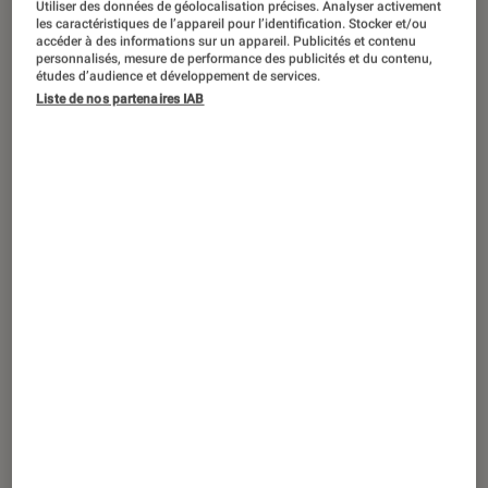
Utiliser des données de géolocalisation précises. Analyser activement
ACTU
les caractéristiques de l’appareil pour l’identification. Stocker et/ou
accéder à des informations sur un appareil. Publicités et contenu
Objets connectés
•
22 déc. 2021
personnalisés, mesure de performance des publicités et du contenu,
CES 2022 – Une flopée de nouvelles
études d’audience et développement de services.
Liste de nos partenaires IAB
montres connectées signées Garmin