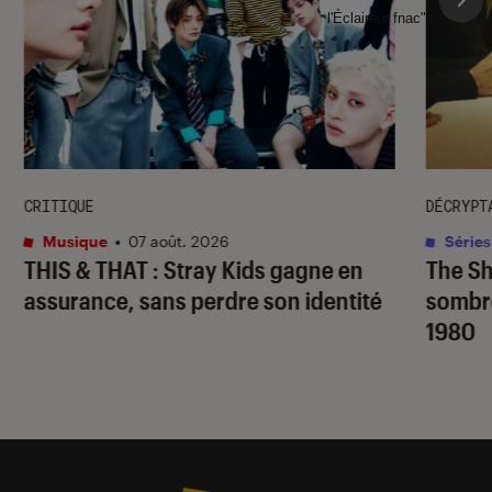
l'Éclaireur fnac">
CRITIQUE
DÉCRYPT
Musique
•
07 août. 2026
Séries
THIS & THAT
: Stray Kids gagne en
The S
assurance, sans perdre son identité
sombr
1980