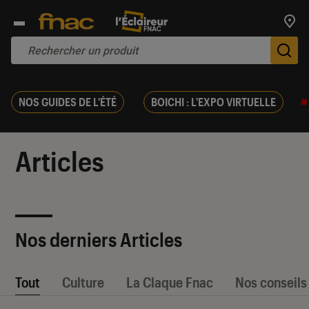
Trouv
De
NOS GUIDES DE L'ÉTÉ
BOICHI : L'EXPO VIRTUELLE
Articles
Nos derniers Articles
Tout
Culture
La Claque Fnac
Nos conseils