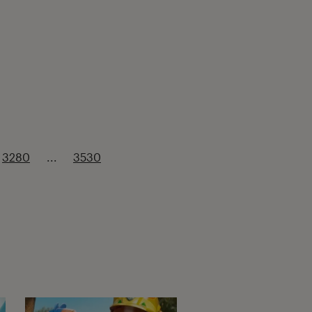
3280
...
3530