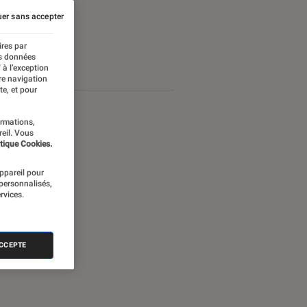
er sans accepter
ires par
es données
 à l’exception
re navigation
te, et pour
ormations,
reil. Vous
tique Cookies.
appareil pour
 personnalisés,
rvices.
ACCEPTE