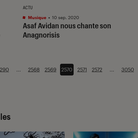
ACTU
Musique
•
10 sep. 2020
Asaf Avidan nous chante son
e
Anagnorisis
1290
...
2568
2569
2570
2571
2572
...
3050
cles