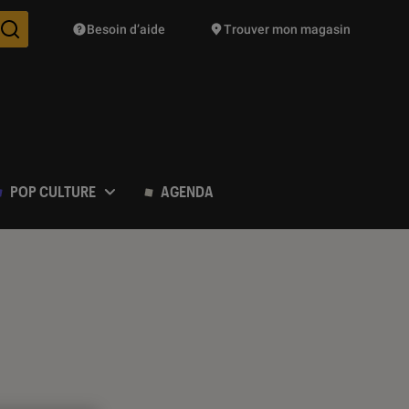
Besoin d’aide
Trouver mon magasin
Des suggestions de produits vont vous être proposées pendant vo
POP CULTURE
AGENDA