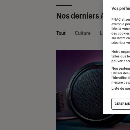
Vos préfé
Nos derniers Articles
FNAC et ses
exemple pou
liées à votr
Tout
Culture
La Claque Fna
des cookies
sur notre c
sécuriser vo
Notre organ
telles que l
pouvez acce
Nos partenai
Utiliser des
l’identifica
mesure de p
Liste de no
GÉRER ME