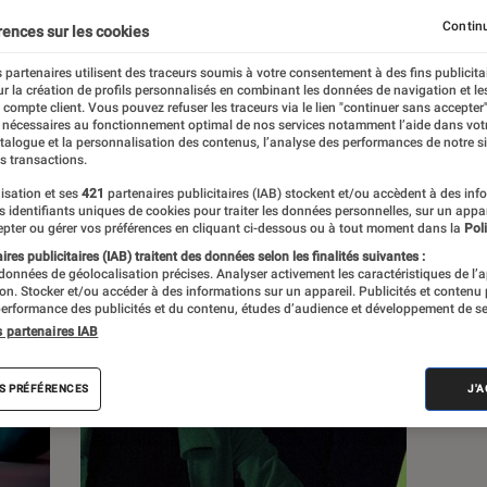
Continu
rences sur les cookies
 partenaires utilisent des traceurs soumis à votre consentement à des fins publicita
r la création de profils personnalisés en combinant les données de navigation et l
e compte client. Vous pouvez refuser les traceurs via le lien "continuer sans accepter"
c
Nos conseils
Pop Culture
Tech
 nécessaires au fonctionnement optimal de nos services notamment l’aide dans vot
atalogue et la personnalisation des contenus, l’analyse des performances de notre si
s transactions.
isation et ses
421
partenaires publicitaires (IAB) stockent et/ou accèdent à des inf
es identifiants uniques de cookies pour traiter les données personnelles, sur un appa
pter ou gérer vos préférences en cliquant ci-dessous ou à tout moment dans la
Poli
res publicitaires (IAB) traitent des données selon les finalités suivantes :
 données de géolocalisation précises. Analyser activement les caractéristiques de l’
tion. Stocker et/ou accéder à des informations sur un appareil. Publicités et contenu
erformance des publicités et du contenu, études d’audience et développement de se
s partenaires IAB
S PRÉFÉRENCES
J'