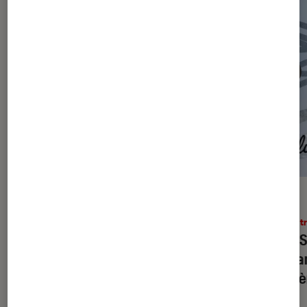
ACTU
ACTU
Jeux vidéo
•
30 juil. 2026
Théâtr
Paw Patrol, la Pat’Patrouille : Mission
Léna S
Dino
: à partir de quel âge un enfant
et qua
peut-il y jouer ?
derniè