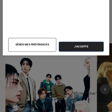
À la une de
VOIR TOUT
l'Éclaireur FNAC
GÉRER MES PRÉFÉRENCES
J'ACCEPTE
l'Éclaireur fnac">