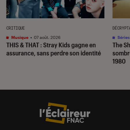
CRITIQUE
DÉCRYPT
Musique
•
07 août. 2026
Séries
THIS & THAT
: Stray Kids gagne en
The S
assurance, sans perdre son identité
sombr
1980