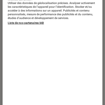
ACTU
Utiliser des données de géolocalisation précises. Analyser activement
les caractéristiques de l’appareil pour l’identification. Stocker et/ou
Livres / BD
•
16 mar. 2026
accéder à des informations sur un appareil. Publicités et contenu
personnalisés, mesure de performance des publicités et du contenu,
Quais du Polar 2026 : dates, invités,
études d’audience et développement de services.
animations… Tout ce qu’il faut savoir sur
Liste de nos partenaires IAB
le festival littéraire