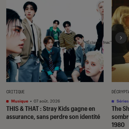
l'Éclaireur fnac">
CRITIQUE
DÉCRYPT
Musique
•
07 août. 2026
Séries
THIS & THAT
: Stray Kids gagne en
The S
assurance, sans perdre son identité
sombr
1980