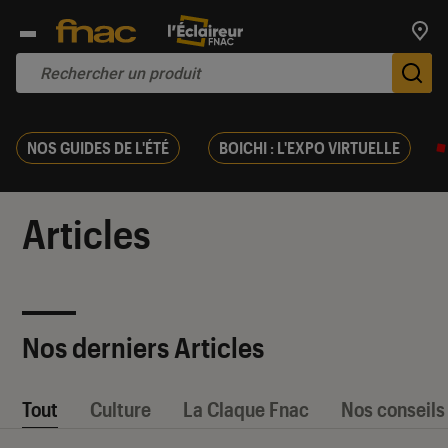
Trouv
De
NOS GUIDES DE L'ÉTÉ
BOICHI : L'EXPO VIRTUELLE
Articles
Nos derniers Articles
Tout
Culture
La Claque Fnac
Nos conseils