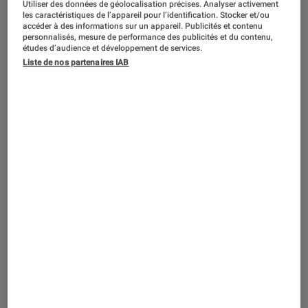
Utiliser des données de géolocalisation précises. Analyser activement
DÉCRYPTAGE
les caractéristiques de l’appareil pour l’identification. Stocker et/ou
accéder à des informations sur un appareil. Publicités et contenu
Smartphones
•
27 oct. 2017
personnalisés, mesure de performance des publicités et du contenu,
iPhone : les 5 fonctionnalités qui
études d’audience et développement de services.
Liste de nos partenaires IAB
rendent Siri indispensable