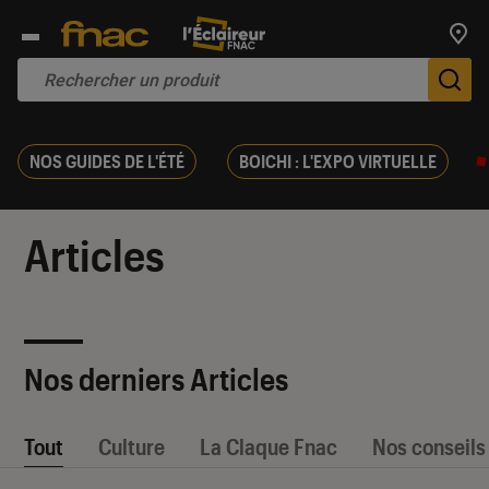
Trouv
De
NOS GUIDES DE L'ÉTÉ
BOICHI : L'EXPO VIRTUELLE
Articles
Nos derniers Articles
Tout
Culture
La Claque Fnac
Nos conseils