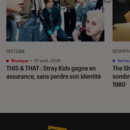
l'Éclaireur fnac">
CRITIQUE
DÉCRYPT
Musique
•
07 août. 2026
Séries
THIS & THAT
: Stray Kids gagne en
The S
assurance, sans perdre son identité
sombr
1980