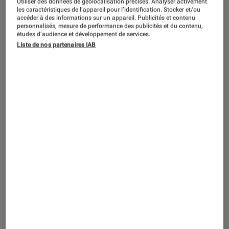
Utiliser des données de géolocalisation précises. Analyser activement
DÉCRYPTAGE
les caractéristiques de l’appareil pour l’identification. Stocker et/ou
accéder à des informations sur un appareil. Publicités et contenu
Smartphones
•
02 fév. 2018
personnalisés, mesure de performance des publicités et du contenu,
5 bonnes raisons de craquer pour
études d’audience et développement de services.
Liste de nos partenaires IAB
l’iPhone X