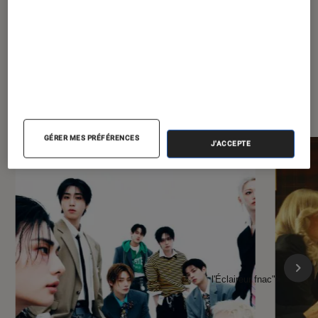
À la une de
VOIR TOUT
l'Éclaireur FNAC
GÉRER MES PRÉFÉRENCES
J'ACCEPTE
l'Éclaireur fnac">