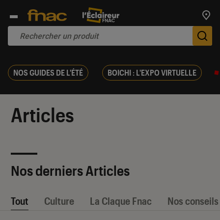
Trouv
De
NOS GUIDES DE L'ÉTÉ
BOICHI : L'EXPO VIRTUELLE
Articles
Nos derniers Articles
Tout
Culture
La Claque Fnac
Nos conseils