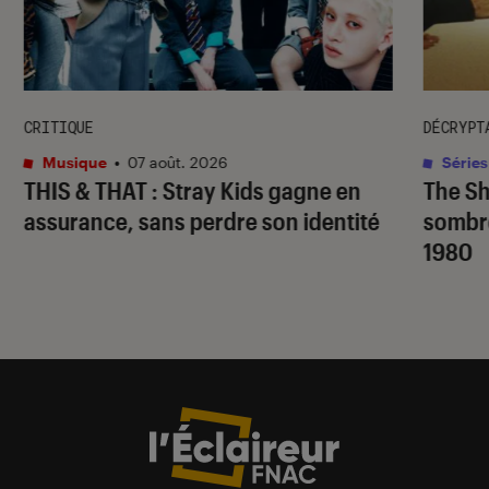
CRITIQUE
DÉCRYPT
Musique
•
07 août. 2026
Séries
THIS & THAT
: Stray Kids gagne en
The S
assurance, sans perdre son identité
sombr
1980