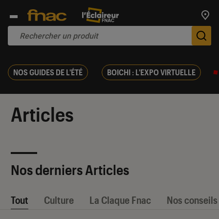
Trouv
De
NOS GUIDES DE L'ÉTÉ
BOICHI : L'EXPO VIRTUELLE
Articles
Nos derniers Articles
Tout
Culture
La Claque Fnac
Nos conseils