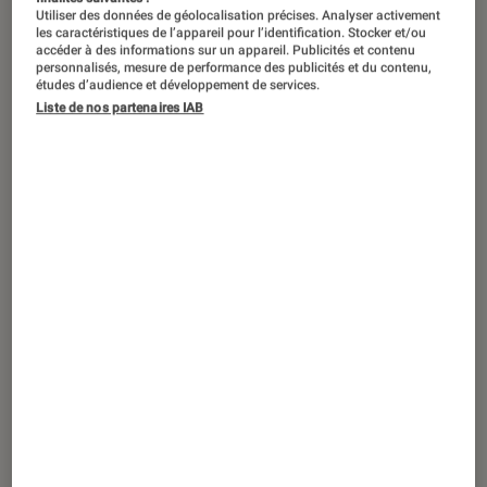
CRITIQUE
Utiliser des données de géolocalisation précises. Analyser activement
les caractéristiques de l’appareil pour l’identification. Stocker et/ou
Cinéma
•
21 mai. 2026
accéder à des informations sur un appareil. Publicités et contenu
[Festival de Cannes 2026] Avec
Paper
personnalisés, mesure de performance des publicités et du contenu,
études d’audience et développement de services.
Tiger
, James Gray signe un polar
Liste de nos partenaires IAB
impeccable, mais sans éclat