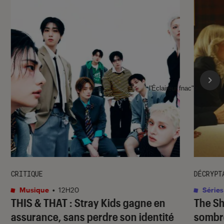
l'Éclaireur fnac">
CRITIQUE
DÉCRYPT
Musique
•
12H20
Séries
THIS & THAT
: Stray Kids gagne en
The S
assurance, sans perdre son identité
sombr