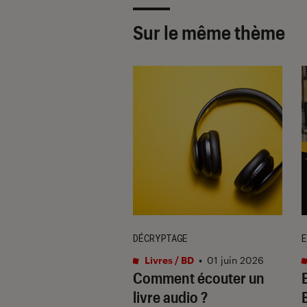
Sur le même thème
TAGE
DÉCRYPTAGE
E
s / BD
•
10 avr. 2024
Livres / BD
•
01 juin 2026
se numérique
Comment écouter un
Clara Colour, la
livre audio ?