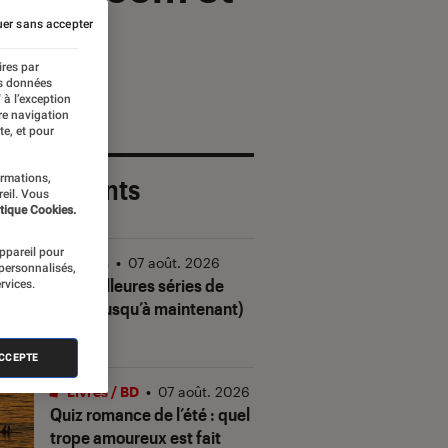
er sans accepter
ires par
es données
 à l’exception
re navigation
te, et pour
ormations,
 plus récents
reil. Vous
tique Cookies.
appareil pour
Séries
•
07 août. 2026
 personnalisés,
Les meilleures séries de
rvices.
2026 (jusqu’à maintenant)
ACCEPTE
Livres / BD
•
07 août. 2026
Quiz romance de l’été : quel
trope amoureux est fait