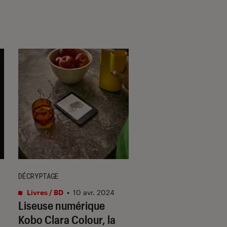
DÉCRYPTAGE
DÉCRYPTAGE
Livres / BD
•
10 avr. 2024
Livres / BD
•
01 juin 
Liseuse numérique
Comment écouter
Kobo Clara Colour, la
livre audio ?