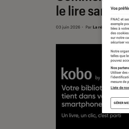
le lire sans li
Vos préfé
FNAC et ses
exemple pou
03 juin 2026
・
Par
La rédaction
liées à votr
des cookies
sur notre c
sécuriser vo
Notre organ
telles que l
pouvez acce
Nos partenai
Utiliser des
l’identifica
mesure de p
Liste de no
GÉRER ME