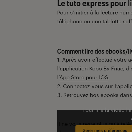
Le tuto express pour l
Pour s’initier à la lecture nu
téléphone ou une tablette suff
Comment lire des ebooks/li
1. Après avoir effectué votre 
l’application Kobo By Fnac, di
l’
App Store pour IOS
.
2. Connectez-vous sur l’appl
3. Retrouvez bos ebooks dans 
Pour lire la vidéo l’
Il ne vous reste plus qu’à tél
Gérer mes préférences