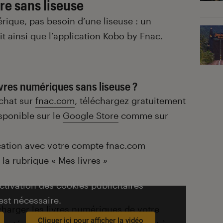
ire sans liseuse
mérique, pas besoin d’une liseuse : un
it ainsi que l’application Kobo by Fnac.
vres numériques sans liseuse ?
achat sur
fnac.com
, téléchargez gratuitement
sponible sur le
Google Store
comme sur
ication avec votre compte fnac.com
la rubrique « Mes livres »
activation des cookies publicitaires
est nécessaire.
écharger les
livres numériques
de votre
Cliquer ici pour afficher la vidéo