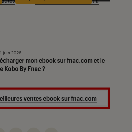
eautés
ou des
ebooks en promotion et à
1 juin 2026
écharger mon ebook sur fnac.com et le
use Kobo By Fnac ?
eilleures ventes ebook sur fnac.com