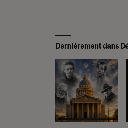
 de la couleur
Dernièrement dans Dé