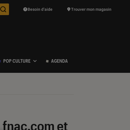
Besoin d’aide
Trouver mon magasin
Des suggestions de produits vont vous être proposées pendant vo
POP CULTURE
AGENDA
 fnac.com et