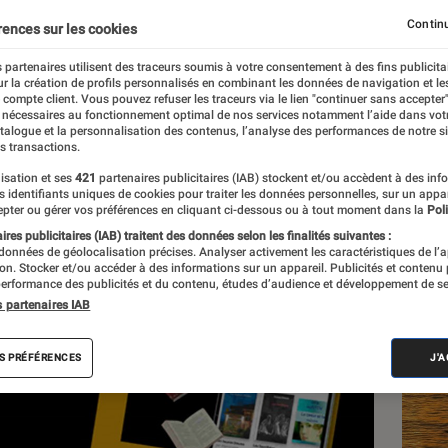
seuse ?
Continu
rences sur les cookies
 partenaires utilisent des traceurs soumis à votre consentement à des fins publicita
r la création de profils personnalisés en combinant les données de navigation et l
e compte client. Vous pouvez refuser les traceurs via le lien "continuer sans accepter"
 nécessaires au fonctionnement optimal de nos services notamment l’aide dans vot
atalogue et la personnalisation des contenus, l’analyse des performances de notre si
s transactions.
isation et ses
421
partenaires publicitaires (IAB) stockent et/ou accèdent à des inf
Les
es identifiants uniques de cookies pour traiter les données personnelles, sur un appa
pter ou gérer vos préférences en cliquant ci-dessous ou à tout moment dans la
Poli
res publicitaires (IAB) traitent des données selon les finalités suivantes :
 données de géolocalisation précises. Analyser activement les caractéristiques de l’
tion. Stocker et/ou accéder à des informations sur un appareil. Publicités et contenu
erformance des publicités et du contenu, études d’audience et développement de se
s partenaires IAB
S PRÉFÉRENCES
J'