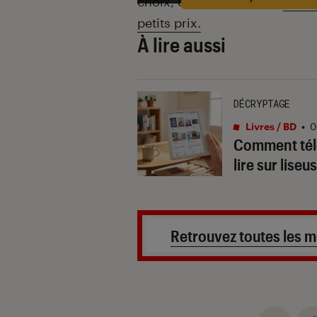
choix, qu’il s’agisse des
nouv
petits prix.
À lire aussi
DÉCRYPTAGE
Livres / BD
•
0
Comment tél
lire sur lise
Retrouvez toutes les m