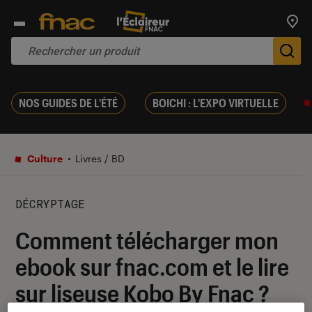
Trouv
De
NOS GUIDES DE L'ÉTÉ
BOICHI : L'EXPO VIRTUELLE
Culture
Livres / BD
DÉCRYPTAGE
Comment télécharger mon
ebook sur fnac.com et le lire
sur liseuse Kobo By Fnac ?