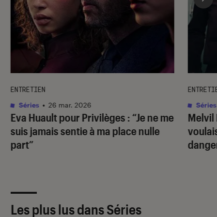
ENTRETIEN
ENTRETI
Séries
•
26 mar. 2026
Séries
Eva Huault pour
Privilèges
: “Je ne me
Melvi
suis jamais sentie à ma place nulle
voulai
part”
dange
Les plus lus dans Séries