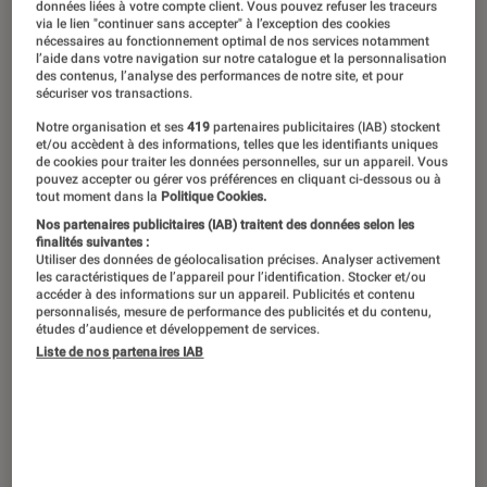
Sérievore passionnée, la romancière
données liées à votre compte client. Vous pouvez refuser les traceurs
via le lien "continuer sans accepter" à l’exception des cookies
féministe Lola Lafon scrute les figures
nécessaires au fonctionnement optimal de nos services notamment
l’aide dans votre navigation sur notre catalogue et la personnalisation
féminines fortes et dévore les
des contenus, l’analyse des performances de notre site, et pour
sécuriser vos transactions.
intrigues tordues. Rencontre avec
l’autrice engagée, présidente du jury
Notre organisation et ses
419
partenaires publicitaires (IAB) stockent
et/ou accèdent à des informations, telles que les identifiants uniques
du festival Séries Mania 2025.
de cookies pour traiter les données personnelles, sur un appareil. Vous
pouvez accepter ou gérer vos préférences en cliquant ci-dessous ou à
tout moment dans la
Politique Cookies.
Nos partenaires publicitaires (IAB) traitent des données selon les
Introduction
finalités suivantes :
Romancière incisive,
Lola Lafon
n’aime rien de
Utiliser des données de géolocalisation précises. Analyser activement
les caractéristiques de l’appareil pour l’identification. Stocker et/ou
plus que de nous plonger dans la psyché
accéder à des informations sur un appareil. Publicités et contenu
d’héroïnes aux destins tourmentés.
personnalisés, mesure de performance des publicités et du contenu,
études d’audience et développement de services.
Entremêlant autobiographie, fiction et
Liste de nos partenaires IAB
documentaire, à l’image de son livre
Quand tu
écouteras cette chanson
dans lequel elle
revisite la mémoire d’Anne Frank, l’autrice
brouille les frontières, dissèque et cisèle. Tout