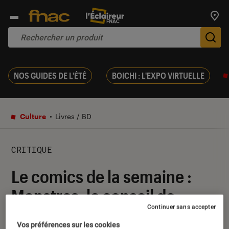
Trouv
De
NOS GUIDES DE L'ÉTÉ
BOICHI : L'EXPO VIRTUELLE
Culture
Livres / BD
CRITIQUE
Le comics de la semaine :
Monstres, le conseil de
Continuer sans accepter
Captain Popcorn
Vos préférences sur les cookies