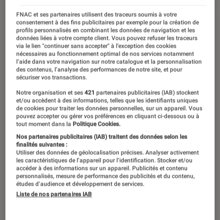
16 novembre 2021
・
Par
Nathalie Cordier
FNAC et ses partenaires utilisent des traceurs soumis à votre
consentement à des fins publicitaires par exemple pour la création de
profils personnalisés en combinant les données de navigation et les
données liées à votre compte client. Vous pouvez refuser les traceurs
via le lien "continuer sans accepter" à l’exception des cookies
nécessaires au fonctionnement optimal de nos services notamment
l’aide dans votre navigation sur notre catalogue et la personnalisation
des contenus, l’analyse des performances de notre site, et pour
sécuriser vos transactions.
Notre organisation et ses
421
partenaires publicitaires (IAB) stockent
et/ou accèdent à des informations, telles que les identifiants uniques
de cookies pour traiter les données personnelles, sur un appareil. Vous
pouvez accepter ou gérer vos préférences en cliquant ci-dessous ou à
tout moment dans la
Politique Cookies.
Nos partenaires publicitaires (IAB) traitent des données selon les
00:00
/
01:36
finalités suivantes :
Utiliser des données de géolocalisation précises. Analyser activement
les caractéristiques de l’appareil pour l’identification. Stocker et/ou
accéder à des informations sur un appareil. Publicités et contenu
personnalisés, mesure de performance des publicités et du contenu,
Avec maintenant un manga par
études d’audience et développement de services.
Liste de nos partenaires IAB
semaine, faites le plein de nouveautés
présentées par Captain Popcorn,