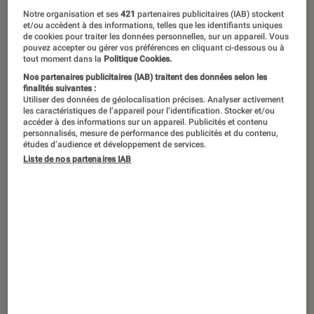
Son dernier album a été unanimement
Notre organisation et ses
421
partenaires publicitaires (IAB) stockent
salué par la critique et les fans. Ses
et/ou accèdent à des informations, telles que les identifiants uniques
de cookies pour traiter les données personnelles, sur un appareil. Vous
textes réalistes associés à des
pouvez accepter ou gérer vos préférences en cliquant ci-dessous ou à
tout moment dans la
Politique Cookies.
ambiances sombres et mélancoliques
Nos partenaires publicitaires (IAB) traitent des données selon les
ont fait mouche. A travers ce projet,
finalités suivantes :
Utiliser des données de géolocalisation précises. Analyser activement
Mokless nous fait partager son constat
les caractéristiques de l’appareil pour l’identification. Stocker et/ou
accéder à des informations sur un appareil. Publicités et contenu
sur la rue, son quotidien et sa réflexion
personnalisés, mesure de performance des publicités et du contenu,
études d’audience et développement de services.
sur ce qui l’entoure. Il a accepté
Liste de nos partenaires IAB
l’invitation de la FNAC pour nous en
parler à travers cette interview…
Introduction
Jayman : L’album est sorti il y a maintenant une
quinzaine de jours, dans quel état d’esprit te
sens-tu ? Es-tu satisfait des retours ? Est-ce
que le résultat correspond à tes attentes ?