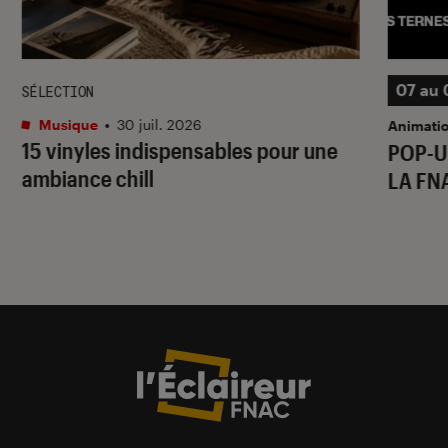
07 au 
SÉLECTION
Musique
•
30 juil. 2026
Animati
15 vinyles indispensables pour une
POP-U
ambiance chill
LA FN