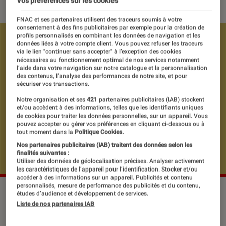
Vos préférences sur les cookies
FNAC et ses partenaires utilisent des traceurs soumis à votre
consentement à des fins publicitaires par exemple pour la création de
profils personnalisés en combinant les données de navigation et les
données liées à votre compte client. Vous pouvez refuser les traceurs
via le lien "continuer sans accepter" à l’exception des cookies
nécessaires au fonctionnement optimal de nos services notamment
l’aide dans votre navigation sur notre catalogue et la personnalisation
des contenus, l’analyse des performances de notre site, et pour
sécuriser vos transactions.
Notre organisation et ses
421
partenaires publicitaires (IAB) stockent
et/ou accèdent à des informations, telles que les identifiants uniques
de cookies pour traiter les données personnelles, sur un appareil. Vous
pouvez accepter ou gérer vos préférences en cliquant ci-dessous ou à
tout moment dans la
Politique Cookies.
Nos partenaires publicitaires (IAB) traitent des données selon les
finalités suivantes :
Utiliser des données de géolocalisation précises. Analyser activement
les caractéristiques de l’appareil pour l’identification. Stocker et/ou
accéder à des informations sur un appareil. Publicités et contenu
personnalisés, mesure de performance des publicités et du contenu,
études d’audience et développement de services.
Liste de nos partenaires IAB
Pour son premier roman, Créatures,
Crissy Van Metter fait rimer le fond et