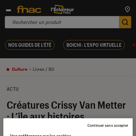
Trouv
De
NOS GUIDES DE L'ÉTÉ
BOICHI : L'EXPO VIRTUELLE
Culture
Livres / BD
ACTU
Créatures Crissy Van Metter
: L’île aux histoires
Continuer sans accepter
21 janvier 2021
・
Par
Lucas