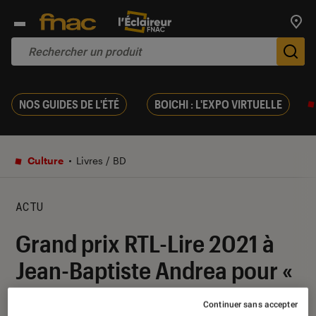
Trouv
De
NOS GUIDES DE L'ÉTÉ
BOICHI : L'EXPO VIRTUELLE
Culture
Livres / BD
ACTU
Grand prix RTL-Lire 2021 à
Jean-Baptiste Andrea pour «
Des diables et des saints »
Continuer sans accepter