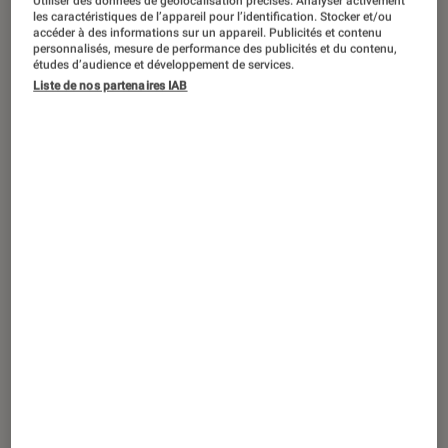
Utiliser des données de géolocalisation précises. Analyser activement
ACTU
les caractéristiques de l’appareil pour l’identification. Stocker et/ou
accéder à des informations sur un appareil. Publicités et contenu
Livres / BD
•
01 avr. 2026
personnalisés, mesure de performance des publicités et du contenu,
Dans la jungle
, d’Adeline Dieudonné :
études d’audience et développement de services.
Liste de nos partenaires IAB
anatomie d’un féminicide