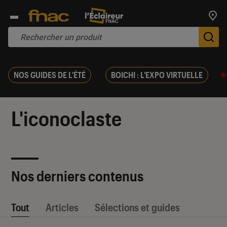
Trouv
De
NOS GUIDES DE L'ÉTÉ
BOICHI : L'EXPO VIRTUELLE
L'iconoclaste
Nos derniers contenus
Tout
Articles
Sélections et guides