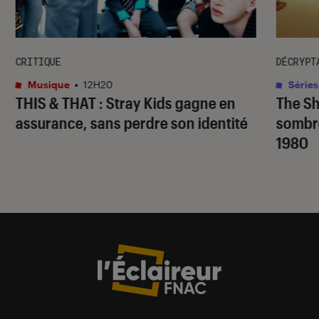
CRITIQUE
DÉCRYPT
Musique
•
12H20
Séries
THIS & THAT
: Stray Kids gagne en
The S
assurance, sans perdre son identité
sombr
1980