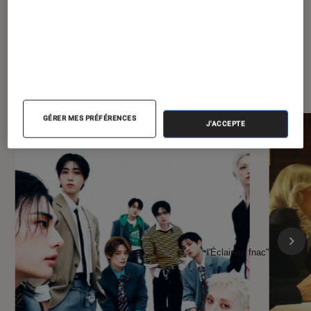
À la une de
VOIR TOUT
l'Éclaireur FNAC
GÉRER MES PRÉFÉRENCES
J'ACCEPTE
l'Éclaireur fnac">