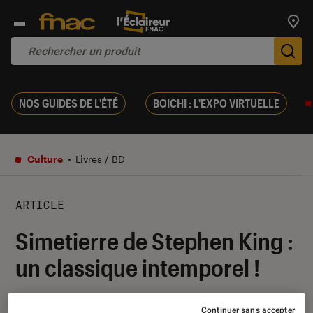
Trouv
De
NOS GUIDES DE L'ÉTÉ
BOICHI : L'EXPO VIRTUELLE
Culture
Livres / BD
ARTICLE
Simetierre de Stephen King :
un classique intemporel !
04 septembre 2020
・
Par
Le Cercle Littéraire
Continuer sans accepter