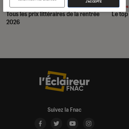
J'ACCEPTE
Livres / BD
•
28 juil. 2026
Livres
Tous les prix littéraires de la rentrée
Le top
2026
Suivez la Fnac