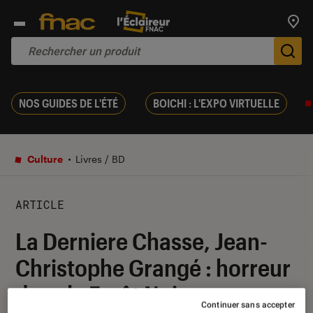
Trouv
De
NOS GUIDES DE L'ÉTÉ
BOICHI : L'EXPO VIRTUELLE
Culture
Livres / BD
ARTICLE
La Derniere Chasse, Jean-
Christophe Grangé : horreur
dans la Forêt Noire
Continuer sans accepter