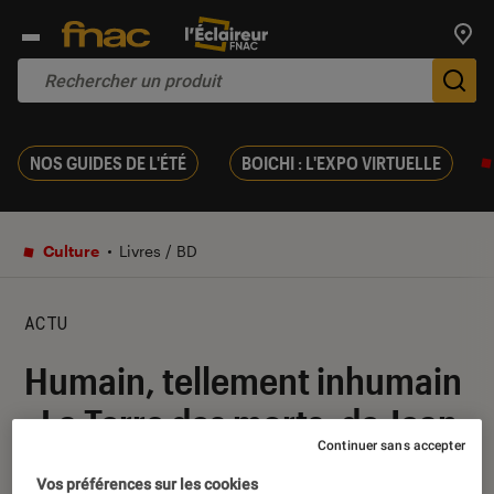
Trouv
De
NOS GUIDES DE L'ÉTÉ
BOICHI : L'EXPO VIRTUELLE
Culture
Livres / BD
ACTU
Humain, tellement inhumain
: La Terre des morts, de Jean-
Continuer sans accepter
Christophe Grangé
Vos préférences sur les cookies