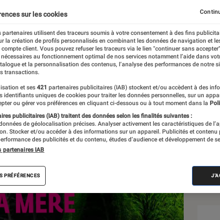
able rase ?
Continu
rences sur les cookies
 partenaires utilisent des traceurs soumis à votre consentement à des fins publicita
r la création de profils personnalisés en combinant les données de navigation et l
e compte client. Vous pouvez refuser les traceurs via le lien "continuer sans accepter"
 nécessaires au fonctionnement optimal de nos services notamment l’aide dans vot
atalogue et la personnalisation des contenus, l’analyse des performances de notre si
s transactions.
isation et ses
421
partenaires publicitaires (IAB) stockent et/ou accèdent à des inf
Sél
es identifiants uniques de cookies pour traiter les données personnelles, sur un appa
pter ou gérer vos préférences en cliquant ci-dessous ou à tout moment dans la
Poli
res publicitaires (IAB) traitent des données selon les finalités suivantes :
 données de géolocalisation précises. Analyser activement les caractéristiques de l’
tion. Stocker et/ou accéder à des informations sur un appareil. Publicités et contenu
erformance des publicités et du contenu, études d’audience et développement de se
s partenaires IAB
S PRÉFÉRENCES
J'