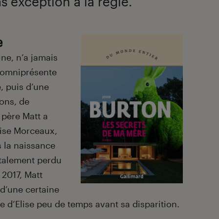
s exception à la règle.
e
ne, n’a jamais
 omniprésente
e, puis d’une
ions, de
 père Matt a
Elise Morceaux,
s la naissance
otalement perdu
 2017, Matt
 d’une certaine
 d’Elise peu de temps avant sa disparition.