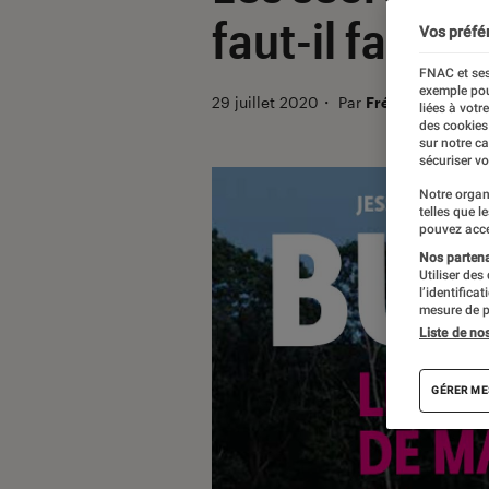
faut-il faire t
Vos préfé
FNAC et ses
exemple pou
29 juillet 2020
・
Par
Frédérique
liées à votr
des cookies
sur notre c
sécuriser vo
Notre organ
telles que l
pouvez acce
Nos partenai
Utiliser des
l’identifica
mesure de p
Liste de no
GÉRER ME