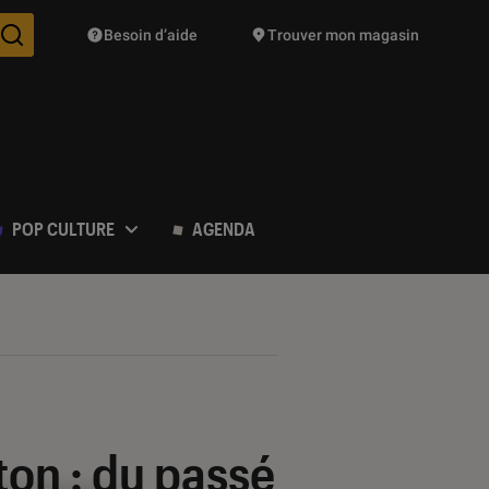
Besoin d’aide
Trouver mon magasin
Des suggestions de produits vont vous être proposées pendant vo
POP CULTURE
AGENDA
ton : du passé