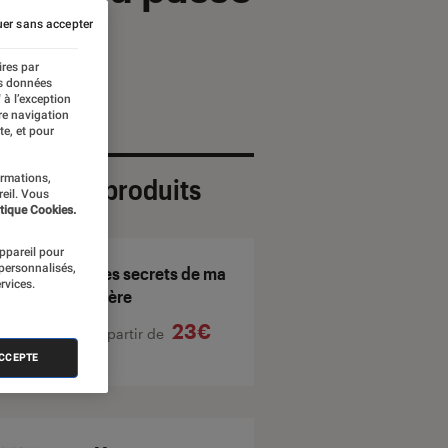
er sans accepter
ires par
es données
 à l’exception
re navigation
te, et pour
ormations,
ection de produits
reil. Vous
tique Cookies.
appareil pour
 personnalisés,
Les secrets de ma
rvices.
mère
23€
À partir de
ACCEPTE