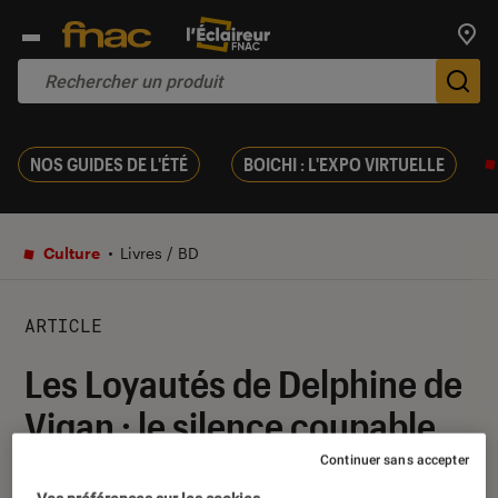
Trouv
De
NOS GUIDES DE L'ÉTÉ
BOICHI : L'EXPO VIRTUELLE
Culture
Livres / BD
ARTICLE
Les Loyautés de Delphine de
Vigan : le silence coupable
Continuer sans accepter
28 juin 2019
・
Par
Le Cercle Littéraire