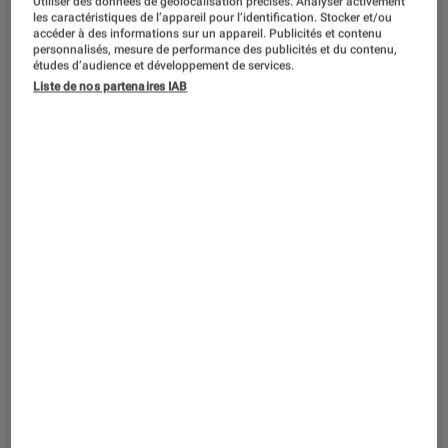
Utiliser des données de géolocalisation précises. Analyser activement
la tête, rassurez-vous, vous
les caractéristiques de l’appareil pour l’identification. Stocker et/ou
accéder à des informations sur un appareil. Publicités et contenu
comprendrez le lien entre Guns N’
personnalisés, mesure de performance des publicités et du contenu,
études d’audience et développement de services.
Roses et Mega Man et pourquoi nous
Liste de nos partenaires IAB
vous parlons de mariage ! Let’s Go !
Introduction
Pour le titre de ce nouveau Fun Fnac,
on vous le concède, nous avons fait
fort ! Nous ne sommes pas tombés
sur la tête, rassurez-vous, vous
comprendrez le lien entre Guns N’
Roses et Mega Man et pourquoi nous
vous parlons d’un mariage ! Let’s Go !