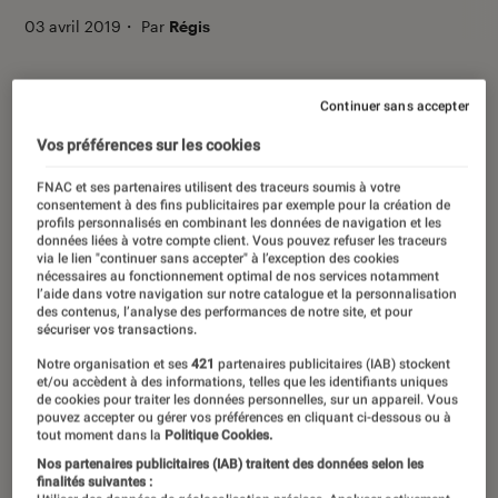
03 avril 2019
・
Par
Régis
Continuer sans accepter
Vos préférences sur les cookies
FNAC et ses partenaires utilisent des traceurs soumis à votre
consentement à des fins publicitaires par exemple pour la création de
profils personnalisés en combinant les données de navigation et les
données liées à votre compte client. Vous pouvez refuser les traceurs
via le lien "continuer sans accepter" à l’exception des cookies
nécessaires au fonctionnement optimal de nos services notamment
l’aide dans votre navigation sur notre catalogue et la personnalisation
des contenus, l’analyse des performances de notre site, et pour
00:00
/
00:27
sécuriser vos transactions.
Notre organisation et ses
421
partenaires publicitaires (IAB) stockent
et/ou accèdent à des informations, telles que les identifiants uniques
de cookies pour traiter les données personnelles, sur un appareil. Vous
Pour le titre de ce nouveau Fun Fnac,
pouvez accepter ou gérer vos préférences en cliquant ci-dessous ou à
tout moment dans la
Politique Cookies.
on vous le concède, nous avons fait
Nos partenaires publicitaires (IAB) traitent des données selon les
fort ! Nous ne sommes pas tombés sur
finalités suivantes :