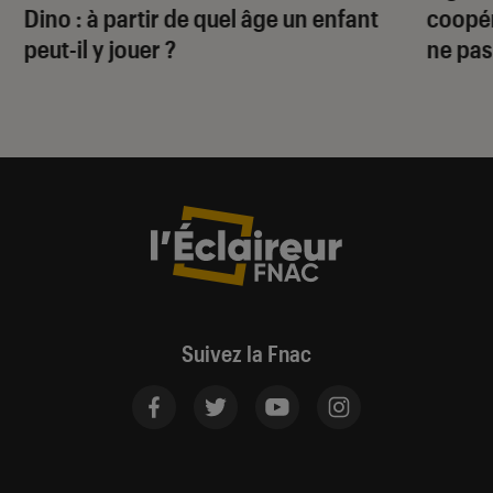
Dino
: à partir de quel âge un enfant
coopér
peut-il y jouer ?
ne pas
Suivez la Fnac