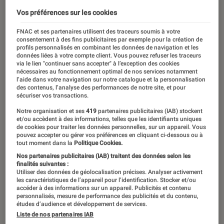
01 août 2018
・
Par
Pauline
Vos préférences sur les cookies
FNAC et ses partenaires utilisent des traceurs soumis à votre
consentement à des fins publicitaires par exemple pour la création de
profils personnalisés en combinant les données de navigation et les
données liées à votre compte client. Vous pouvez refuser les traceurs
via le lien "continuer sans accepter" à l’exception des cookies
nécessaires au fonctionnement optimal de nos services notamment
l’aide dans votre navigation sur notre catalogue et la personnalisation
des contenus, l’analyse des performances de notre site, et pour
sécuriser vos transactions.
Notre organisation et ses
419
partenaires publicitaires (IAB) stockent
et/ou accèdent à des informations, telles que les identifiants uniques
de cookies pour traiter les données personnelles, sur un appareil. Vous
pouvez accepter ou gérer vos préférences en cliquant ci-dessous ou à
00:00
/
01:18
tout moment dans la
Politique Cookies.
Nos partenaires publicitaires (IAB) traitent des données selon les
finalités suivantes :
Utiliser des données de géolocalisation précises. Analyser activement
les caractéristiques de l’appareil pour l’identification. Stocker et/ou
Tous les mois, retrouvez le conseil
accéder à des informations sur un appareil. Publicités et contenu
personnalisés, mesure de performance des publicités et du contenu,
manga de youtubeurs spécialisés.
études d’audience et développement de services.
Luccass TV, Le Chef Otaku, Sebastien
Liste de nos partenaires IAB