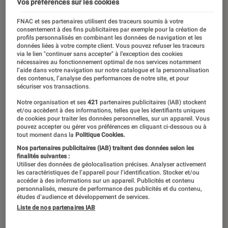
Vos préférences sur les cookies
20 mars 2018
・
Par
Pauline
FNAC et ses partenaires utilisent des traceurs soumis à votre
consentement à des fins publicitaires par exemple pour la création de
profils personnalisés en combinant les données de navigation et les
données liées à votre compte client. Vous pouvez refuser les traceurs
via le lien "continuer sans accepter" à l’exception des cookies
nécessaires au fonctionnement optimal de nos services notamment
l’aide dans votre navigation sur notre catalogue et la personnalisation
des contenus, l’analyse des performances de notre site, et pour
sécuriser vos transactions.
Notre organisation et ses
421
partenaires publicitaires (IAB) stockent
et/ou accèdent à des informations, telles que les identifiants uniques
de cookies pour traiter les données personnelles, sur un appareil. Vous
pouvez accepter ou gérer vos préférences en cliquant ci-dessous ou à
tout moment dans la
Politique Cookies.
00:00
/
01:21
Nos partenaires publicitaires (IAB) traitent des données selon les
finalités suivantes :
Utiliser des données de géolocalisation précises. Analyser activement
les caractéristiques de l’appareil pour l’identification. Stocker et/ou
accéder à des informations sur un appareil. Publicités et contenu
Tous les mois, retrouvez le conseil
personnalisés, mesure de performance des publicités et du contenu,
études d’audience et développement de services.
manga de youtubeurs spécialisés.
Liste de nos partenaires IAB
Luccass TV, Le Chef Otaku, Sebastien