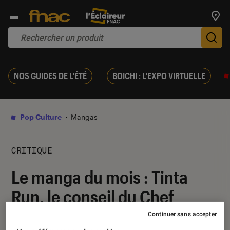
Trouv
De
NOS GUIDES DE L'ÉTÉ
BOICHI : L'EXPO VIRTUELLE
Pop Culture
Mangas
CRITIQUE
Le manga du mois : Tinta
Run, le conseil du Chef
Otaku
Continuer sans accepter