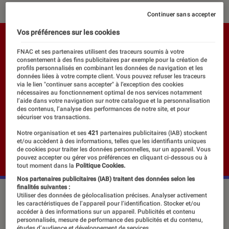
Continuer sans accepter
Vos préférences sur les cookies
FNAC et ses partenaires utilisent des traceurs soumis à votre
consentement à des fins publicitaires par exemple pour la création de
profils personnalisés en combinant les données de navigation et les
données liées à votre compte client. Vous pouvez refuser les traceurs
via le lien "continuer sans accepter" à l’exception des cookies
nécessaires au fonctionnement optimal de nos services notamment
l’aide dans votre navigation sur notre catalogue et la personnalisation
des contenus, l’analyse des performances de notre site, et pour
sécuriser vos transactions.
Notre organisation et ses
421
partenaires publicitaires (IAB) stockent
et/ou accèdent à des informations, telles que les identifiants uniques
de cookies pour traiter les données personnelles, sur un appareil. Vous
pouvez accepter ou gérer vos préférences en cliquant ci-dessous ou à
tout moment dans la
Politique Cookies.
Nos partenaires publicitaires (IAB) traitent des données selon les
finalités suivantes :
Utiliser des données de géolocalisation précises. Analyser activement
les caractéristiques de l’appareil pour l’identification. Stocker et/ou
Dans la famille Nintendo, je
accéder à des informations sur un appareil. Publicités et contenu
personnalisés, mesure de performance des publicités et du contenu,
demande… Pas facile de choisir parmi
études d’audience et développement de services.