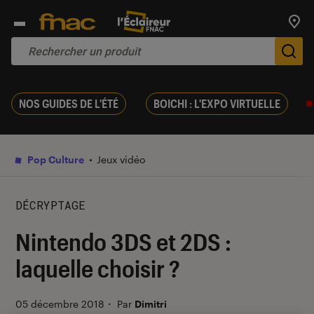
Trouv
De
NOS GUIDES DE L'ÉTÉ
BOICHI : L'EXPO VIRTUELLE
Pop Culture
Jeux vidéo
DÉCRYPTAGE
Nintendo 3DS et 2DS :
laquelle choisir ?
05 décembre 2018
・
Par
Dimitri