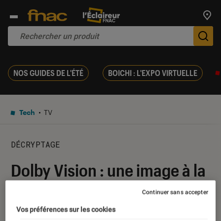
Trouv
De
NOS GUIDES DE L'ÉTÉ
BOICHI : L'EXPO VIRTUELLE
Tech
TV
DÉCRYPTAGE
Dolby Vision : une image à la
luminosité éclatante
Continuer sans accepter
Vos préférences sur les cookies
21 avril 2017
・
Par
Amandine