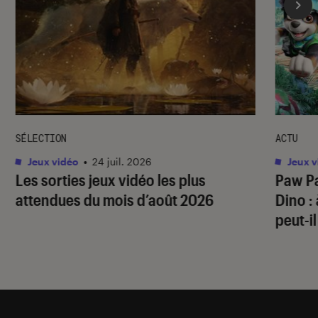
SÉLECTION
ACTU
Jeux vidéo
•
24 juil. 2026
Jeux v
Les sorties jeux vidéo les plus
Paw Pa
attendues du mois d’août 2026
Dino
:
peut-il