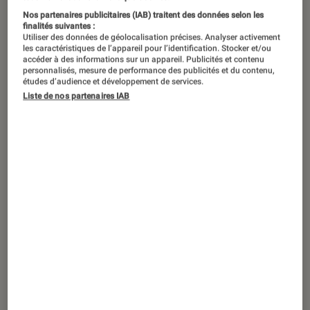
S’il fallait retenir deux jeux
Nos partenaires publicitaires (IAB) traitent des données selon les
particulièrement marquants pour le
finalités suivantes :
Utiliser des données de géolocalisation précises. Analyser activement
premier trimestre 2017, ce serait ceux-
les caractéristiques de l’appareil pour l’identification. Stocker et/ou
accéder à des informations sur un appareil. Publicités et contenu
là : The Legend of Zelda : Breath of the
personnalisés, mesure de performance des publicités et du contenu,
Wild, sur Nintendo Switch, et Horizon :
études d’audience et développement de services.
Liste de nos partenaires IAB
Zero Dawn, sur PS4. Deux titres
ambitieux qui ont pour point commun
un vaste monde ouvert à parcourir.
Comparatif. C’est sur cet élément en
particulier que va porter notre
comparatif.
Introduction
S’il fallait retenir deux jeux particulièrement
marquants pour le premier trimestre 2017, ce
serait ceux-là :
The Legend of Zelda : Breath of