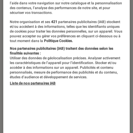
Société française très active dans le
l’aide dans votre navigation sur notre catalogue et la personnalisation
des contenus, l’analyse des performances de notre site, et pour
domaine des objets connectés,
sécuriser vos transactions.
Withings s’est fait petit à petit un nom
Notre organisation et ses
421
partenaires publicitaires (IAB) stockent
dans le secteur grâce notamment à
et/ou accèdent à des informations, telles que les identifiants uniques
de cookies pour traiter les données personnelles, sur un appareil. Vous
des produits au design très travaillé.
pouvez accepter ou gérer vos préférences en cliquant ci-dessous ou à
tout moment dans la
Politique Cookies.
C’est par exemple le cas de la caméra
Nos partenaires publicitaires (IAB) traitent des données selon les
de surveillance Withings Home, un
finalités suivantes :
Utiliser des données de géolocalisation précises. Analyser activement
objet censé développer le concept de
les caractéristiques de l’appareil pour l’identification. Stocker et/ou
accéder à des informations sur un appareil. Publicités et contenu
smarthome de l’utilisateur. Que
personnalisés, mesure de performance des publicités et du contenu,
études d’audience et développement de services.
penser de la Home ? Réponse dans ce
Liste de nos partenaires IAB
test.
Introduction
On ne remerciera jamais assez
Withings
pour
ses produits élégants ! Encore une fois, la
marque fait mouche en proposant une caméra