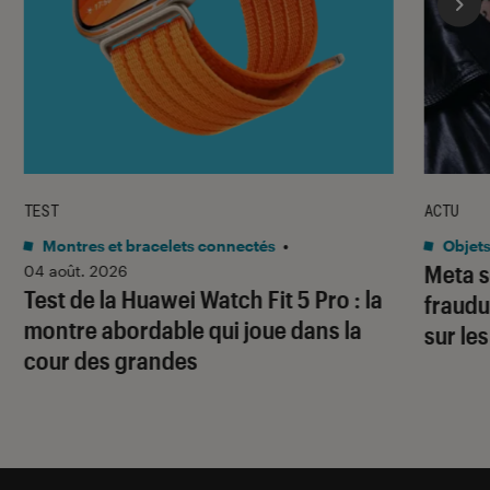
TEST
ACTU
Montres et bracelets connectés
•
Objets
Meta s
04 août. 2026
Test de la Huawei Watch Fit 5 Pro : la
fraudu
montre abordable qui joue dans la
sur le
cour des grandes