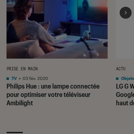
PRISE EN MAIN
ACTU
TV
•
03 fév. 2020
Objets
Philips Hue : une lampe connectée
LG G W
pour optimiser votre téléviseur
Googl
Ambilight
haut 