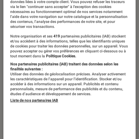
données liées à votre compte client. Vous pouvez refuser les traceurs
tendance du moment. Découvrons
via le lien "continuer sans accepter" à l’exception des cookies
nécessaires au fonctionnement optimal de nos services notamment
ensemble leurs différents champs
l’aide dans votre navigation sur notre catalogue et la personnalisation
des contenus, l’analyse des performances de notre site, et pour
d’application, leurs inconvénients et
sécuriser vos transactions.
les produits phares.
Notre organisation et ses
419
partenaires publicitaires (IAB) stockent
et/ou accèdent à des informations, telles que les identifiants uniques
de cookies pour traiter les données personnelles, sur un appareil. Vous
pouvez accepter ou gérer vos préférences en cliquant ci-dessous ou à
Introduction
tout moment dans la
Politique Cookies.
Nos partenaires publicitaires (IAB) traitent des données selon les
finalités suivantes :
Utiliser des données de géolocalisation précises. Analyser activement
les caractéristiques de l’appareil pour l’identification. Stocker et/ou
accéder à des informations sur un appareil. Publicités et contenu
personnalisés, mesure de performance des publicités et du contenu,
études d’audience et développement de services.
Liste de nos partenaires IAB