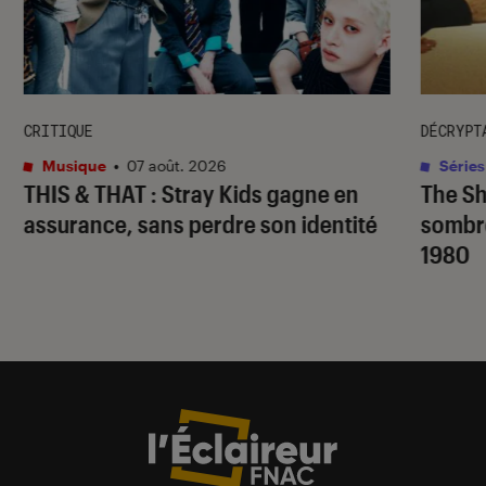
CRITIQUE
DÉCRYPT
Musique
•
07 août. 2026
Séries
THIS & THAT
: Stray Kids gagne en
The S
assurance, sans perdre son identité
sombr
1980