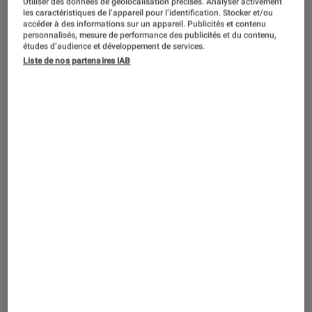
Utiliser des données de géolocalisation précises. Analyser activement
DÉCRYPTAGE
les caractéristiques de l’appareil pour l’identification. Stocker et/ou
accéder à des informations sur un appareil. Publicités et contenu
Informatique
•
16 juin 2025
personnalisés, mesure de performance des publicités et du contenu,
Caméra de surveillance : les questions à
études d’audience et développement de services.
Liste de nos partenaires IAB
se poser pour des vacances tranquilles