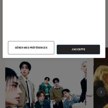
À la une de
VOIR TOUT
l'Éclaireur FNAC
GÉRER MES PRÉFÉRENCES
J'ACCEPTE
l'Éclaireur fnac">