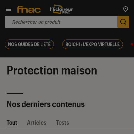
Trouv
De
NOS GUIDES DE L'ÉTÉ
BOICHI : L'EXPO VIRTUELLE
Protection maison
Nos derniers contenus
Tout
Articles
Tests