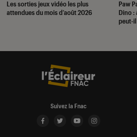
Les sorties jeux vidéo les plus
Paw Pa
attendues du mois d’août 2026
Dino
:
peut-il
Suivez la Fnac