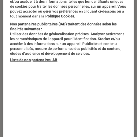
Le jeu vidéo s’est installé dans la
et/ou accèdent à des informations, telles que les identifiants uniques
de cookies pour traiter les données personnelles, sur un appareil. Vous
culture populaire et devient
pouvez accepter ou gérer vos préférences en cliquant ci-dessous ou à
tout moment dans la
Politique Cookies.
incontournable. Tout le monde a pris
Nos partenaires publicitaires (IAB) traitent des données selon les
l’habitude de jouer…. sauf vous.
finalités suivantes :
Utiliser des données de géolocalisation précises. Analyser activement
Pourtant il vous arrive d’acheter des
les caractéristiques de l’appareil pour l’identification. Stocker et/ou
accéder à des informations sur un appareil. Publicités et contenu
jeux vidéo en cadeau pour vos amis
personnalisés, mesure de performance des publicités et du contenu,
études d’audience et développement de services.
ou vos enfants. Ce n’est pas pour cela
Liste de nos partenaires IAB
que vous y comprenez quelque chose
lorsqu’on vous en parle. On ne fera
pas le tour de la question en une seule
fois mais nous vous donnons au moins
quelques références pour que vous
soyez moins perdu.
Introduction
Beaucoup de termes nous viennent de