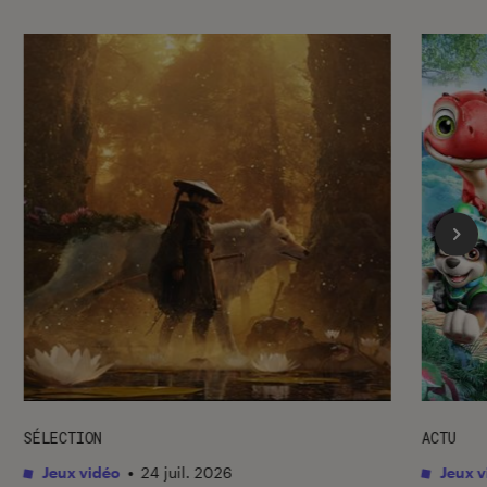
SÉLECTION
ACTU
Jeux vidéo
•
24 juil. 2026
Jeux v