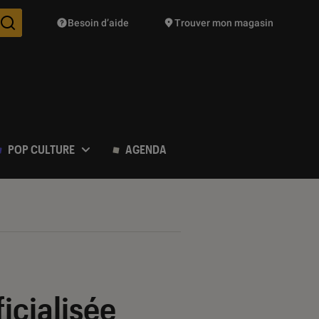
Besoin d’aide
Trouver mon magasin
Des suggestions de produits vont vous être proposées pendant vo
POP CULTURE
AGENDA
ficialisée