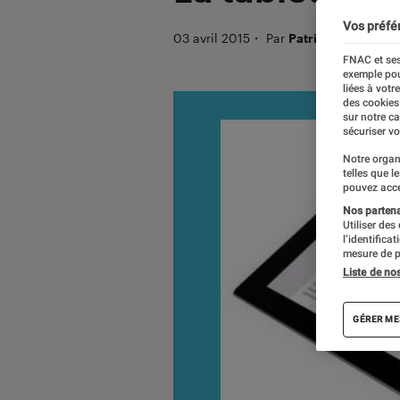
Vos préfé
03 avril 2015
・
Par
Patrick
FNAC et ses
exemple pou
liées à votr
des cookies
sur notre c
sécuriser vo
Notre organ
telles que l
pouvez acce
Nos partenai
Utiliser des
l’identifica
mesure de p
Liste de no
GÉRER ME