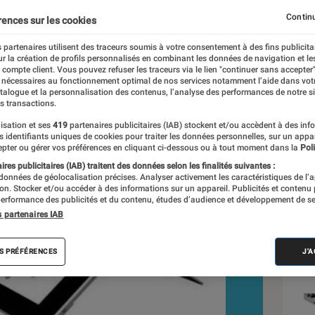
Continu
rences sur les cookies
 partenaires utilisent des traceurs soumis à votre consentement à des fins publicita
r la création de profils personnalisés en combinant les données de navigation et l
e compte client. Vous pouvez refuser les traceurs via le lien "continuer sans accepter"
 nécessaires au fonctionnement optimal de nos services notamment l’aide dans vot
Sél
atalogue et la personnalisation des contenus, l’analyse des performances de notre si
s transactions.
isation et ses
419
partenaires publicitaires (IAB) stockent et/ou accèdent à des inf
es identifiants uniques de cookies pour traiter les données personnelles, sur un appa
pter ou gérer vos préférences en cliquant ci-dessous ou à tout moment dans la
Poli
res publicitaires (IAB) traitent des données selon les finalités suivantes :
 données de géolocalisation précises. Analyser activement les caractéristiques de l’
tion. Stocker et/ou accéder à des informations sur un appareil. Publicités et contenu
erformance des publicités et du contenu, études d’audience et développement de se
s partenaires IAB
S PRÉFÉRENCES
J'