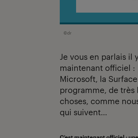
©dr
Je vous en parlais il 
maintenant officiel :
Microsoft, la Surface
programme, de très
choses, comme nous a
qui suivent…
Introduction
C’est maintenant officiel : u