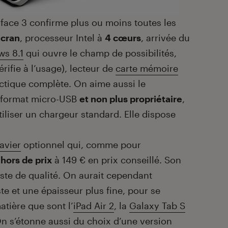
face 3 confirme plus ou moins toutes les
écran
, processeur Intel à
4 cœurs
, arrivée du
s 8.1
qui ouvre le champ de possibilités,
vérifie à l’usage), lecteur de
carte mémoire
ectique complète. On aime aussi le
u format micro-USB
et non plus propriétaire
,
tiliser un chargeur standard. Elle dispose
lavier
optionnel qui, comme pour
t
hors de prix
à 149 € en prix conseillé. Son
ste de qualité. On aurait cependant
e et une épaisseur plus fine, pour se
atière que sont l’
iPad Air 2
, la
Galaxy Tab S
On s’étonne aussi du choix d’une version