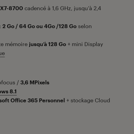
 X7-8700
cadencé à 1,6 GHz, jusqu’à 2,4
:
2 Go / 64 Go ou 4Go /128 Go
selon
rte mémoire
jusqu’à 128 Go
+ mini Display
ue
ofocus /
3,6 MPixels
ws 8.1
soft Office 365 Personnel
+ stockage Cloud