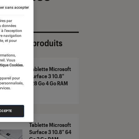
er sans accepter
ires par
es données
 à l’exception
re navigation
ection de produits
te, et pour
ormations,
reil. Vous
tique Cookies.
Tablette Microsoft
Surface 3 10.8"
appareil pour
128 Go 4 Go RAM
 personnalisés,
rvices.
ACCEPTE
Tablette Microsoft
Surface 3 10.8" 64