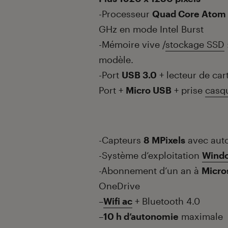
-Processeur
Quad Core Atom
GHz en mode Intel Burst
-Mémoire vive /
stockage SSD
modèle.
-Port
USB 3.0
+ lecteur de ca
Port +
Micro USB
+ prise
casq
-Capteurs
8 MPixels
avec aut
-Système d’exploitation
Windo
-Abonnement d’un an à
Micro
OneDrive
–
Wifi ac
+ Bluetooth 4.0
–
10 h d’autonomie
maximale