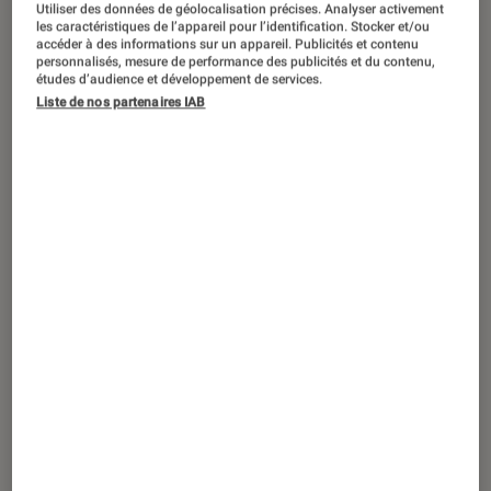
DÉCRYPTAGE
Utiliser des données de géolocalisation précises. Analyser activement
les caractéristiques de l’appareil pour l’identification. Stocker et/ou
accéder à des informations sur un appareil. Publicités et contenu
Informatique
•
14 oct. 2021
personnalisés, mesure de performance des publicités et du contenu,
Office 2021 : tout ce qu’il faut savoir sur
études d’audience et développement de services.
la nouvelle suite bureautique de
Liste de nos partenaires IAB
Microsoft