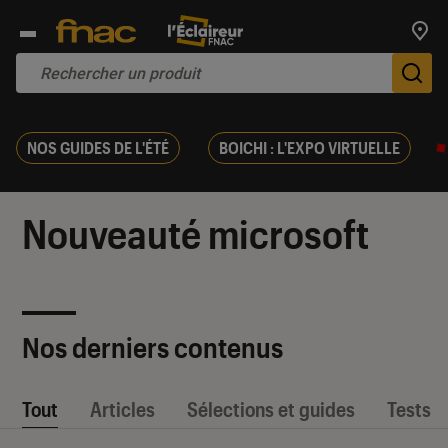
Trouv
De
NOS GUIDES DE L'ÉTÉ
BOICHI : L'EXPO VIRTUELLE
Nouveauté microsoft
Nos derniers contenus
Tout
Articles
Sélections et guides
Tests