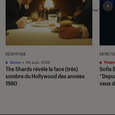
l'Éclaireur fnac">
DÉCRYPTAGE
ENTRETI
Séries
•
06 août. 2026
Théâtr
The Shards
révèle la face (très)
Sofia 
sombre du Hollywood des années
“Depuis
1980
veux d