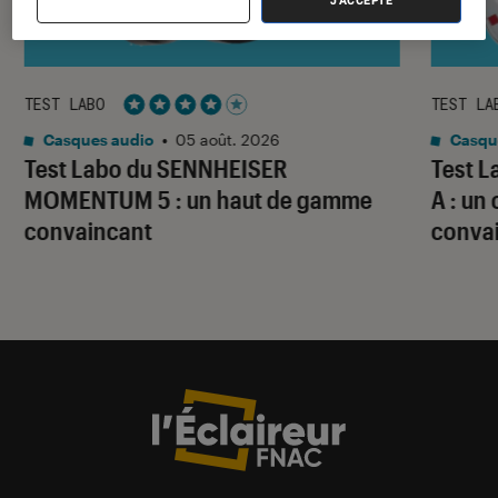
J'ACCEPTE
TEST LABO
TEST LA
Noté 4 étoiles sur 5
Casques audio
•
05 août. 2026
Casqu
Test Labo du SENNHEISER
Test 
MOMENTUM 5 : un haut de gamme
A : un
convaincant
conva