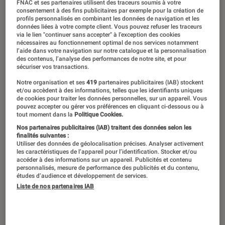
FNAC et ses partenaires utilisent des traceurs soumis à votre
consentement à des fins publicitaires par exemple pour la création de
02 février 2015
・
Par
La Fnac en vidéo
profils personnalisés en combinant les données de navigation et les
données liées à votre compte client. Vous pouvez refuser les traceurs
via le lien "continuer sans accepter" à l’exception des cookies
nécessaires au fonctionnement optimal de nos services notamment
l’aide dans votre navigation sur notre catalogue et la personnalisation
des contenus, l’analyse des performances de notre site, et pour
sécuriser vos transactions.
Notre organisation et ses
419
partenaires publicitaires (IAB) stockent
et/ou accèdent à des informations, telles que les identifiants uniques
de cookies pour traiter les données personnelles, sur un appareil. Vous
pouvez accepter ou gérer vos préférences en cliquant ci-dessous ou à
tout moment dans la
Politique Cookies.
Nos partenaires publicitaires (IAB) traitent des données selon les
finalités suivantes :
00:00
/
05:51
Utiliser des données de géolocalisation précises. Analyser activement
les caractéristiques de l’appareil pour l’identification. Stocker et/ou
accéder à des informations sur un appareil. Publicités et contenu
personnalisés, mesure de performance des publicités et du contenu,
études d’audience et développement de services.
A l’occasion de la sortie du tome 2 de
Liste de nos partenaires IAB
son livre After, (éd. Hugo Roman), la
Fnac a rencontré Anna Todd pour une